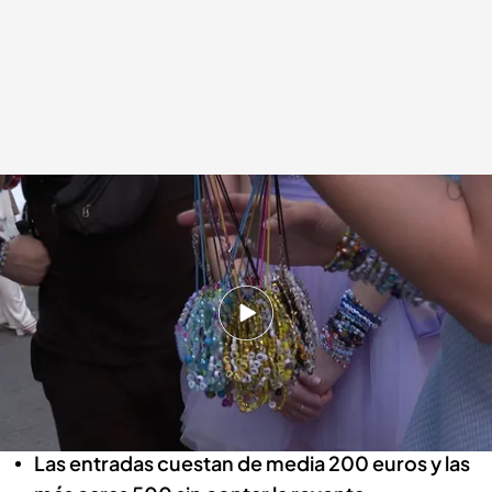
La pulsera que llevarán todos los swifties en el concierto
.
Luis Ruíz y
Mariano Gutiérrez
Redacción digital Noticias Cuatro
28 MAY 2024 - 22:48h.
Muchas personas vienen de distintos lugares
de España y de otros países para ver a Taylor
Swift
Las entradas cuestan de media 200 euros y las