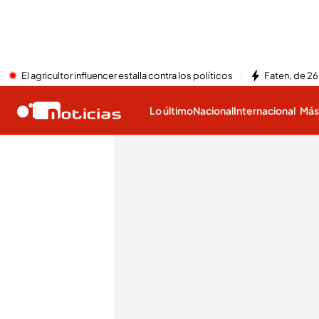
El agricultor influencer estalla contra los políticos
Faten, de 26
Lo último
Nacional
Internacional
Má