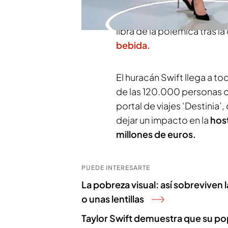
fans esperan con ansias, a
beneficia de esta oportun
libra de la polémica tras l
bebida.
El huracán Swift llega a t
de las 120.000 personas qu
portal de viajes ‘Destinia’
dejar un impacto en la
hos
millones de euros.
PUEDE INTERESARTE
La pobreza visual: así sobreviven
o unas lentillas
Taylor Swift demuestra que su pop