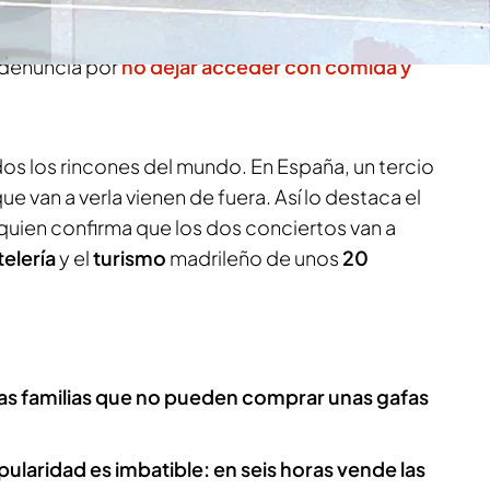
unque no son los únicos. El turismo madrileño se
idad de la cantante estadounidense que no se
a denuncia por
no dejar acceder con comida y
odos los rincones del mundo. En España, un tercio
e van a verla vienen de fuera. Así lo destaca el
, quien confirma que los dos conciertos van a
telería
y el
turismo
madrileño de unos
20
 las familias que no pueden comprar unas gafas
ularidad es imbatible: en seis horas vende las