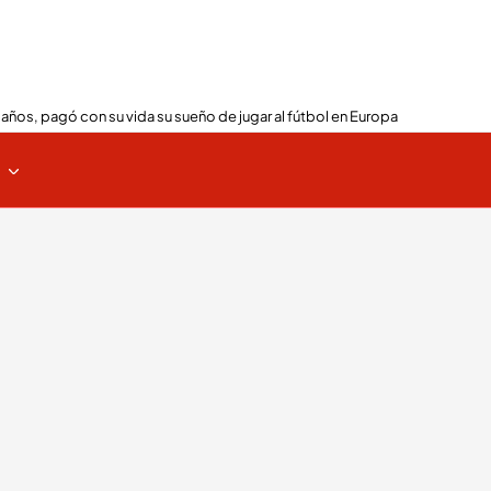
 años, pagó con su vida su sueño de jugar al fútbol en Europa
s