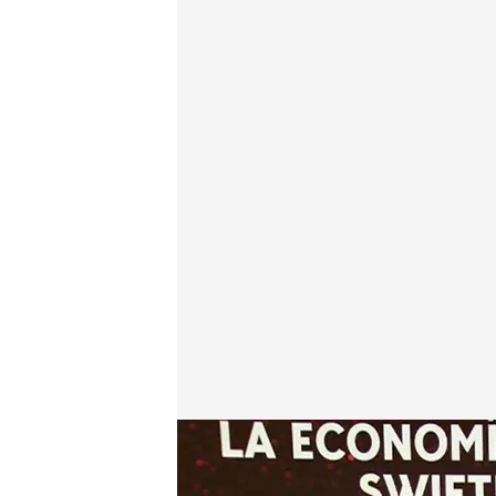
El turismo madrileño se beneficia del fenómeno swi
Redacción digital Noticias Cuatro