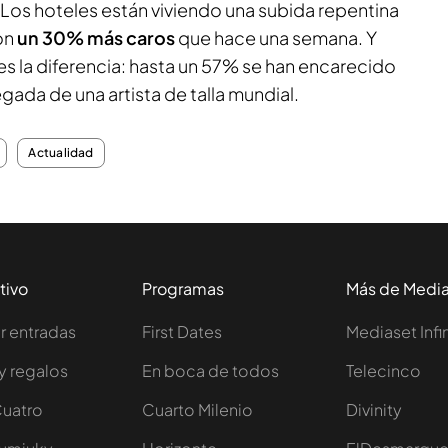
Los hoteles están viviendo una subida repentina
son
un 30% más caros
que hace una semana. Y
s la diferencia: hasta un 57% se han encarecido
legada de una artista de talla mundial.
Actualidad
tivo
Programas
Más de Medi
 entradas
First Dates
Mediaset Infi
y regalos
En boca de todos
Telecinco
Cuatro
Cuarto Milenio
Divinity