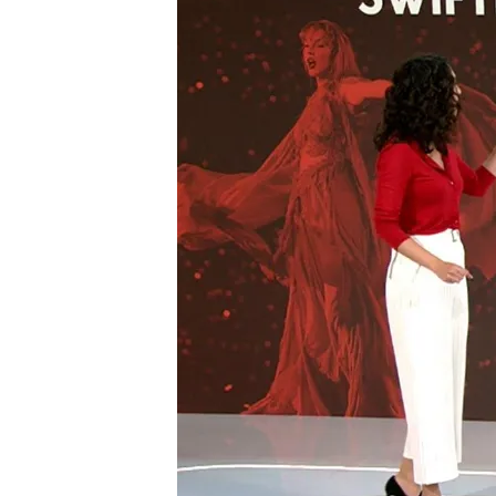
27 MAY 2024 - 22:53h.
En España un tercio de 
fuera
Estos días se han regi
Madrid
El concierto de Taylor S
vecinos: “Es horrible”
Compartir
Quedan pocos días para q
dar sus dos
conciertos
en