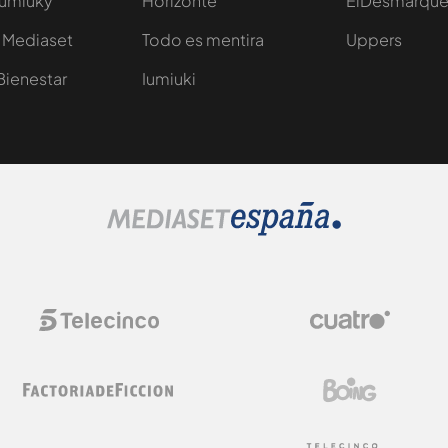
Iumiuky
Horizonte
ElDesmarqu
 Mediaset
Todo es mentira
Uppers
Bienestar
Iumiuki