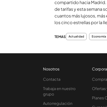
compartido hacia Madrid. 
de tarifas y esta semana 
cuantos más lujosos, más e
los cinco estrellas por la l
TEMAS
Actualidad
Economía
Nosotros
Corpora
Contacta
Comprar
Trabaja en nuestro
Ofertas 
grupo
Planes 
Autorregulación