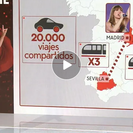
las 120.000 personas que van a verla vienen de
strado 20.000 viajes en coche compartido hacia
wift en el Santiago Bernabéu indigna a los
ue la cantante
Taylor Swift
llegue a Madrid para
 el
Santiago Bernabeu
. Un evento que muchos