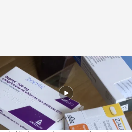
Estos son los motivos que provocan confusión al tomar medicamentos
.
Imagen: A. Murga y A. Escribano
Redacción digital Noticias Cuatro
24 MAY 2024 - 16:22h.
Sobre todo la gente mayor necesita rotular su
medicación para saber cuándo y cómo
tomarla