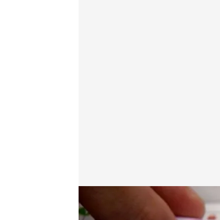
Ozempic, el medicamento que utilizan para perder
Redacción digital Noticias Cuatro