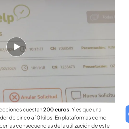
r 200 euros pueden hacer perder de 5
c están indicadas para las personas que sufren
ño, este medicamento se utiliza para adelgazar
Así, se puede encontrar páginas donde se
prescripción médica.
n Villajoyosa: recibió diez disparos y fue
yecciones cuestan
200 euros.
Y es que una
er de cinco a 10 kilos. En plataformas como
er las consecuencias de la utilización de este