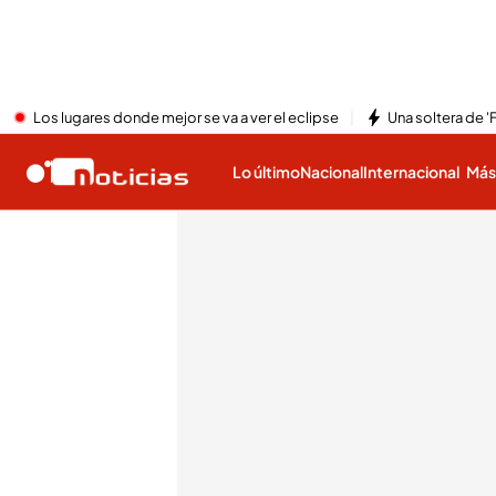
Los lugares donde mejor se va a ver el eclipse
Una soltera de '
Lo último
Nacional
Internacional
Má