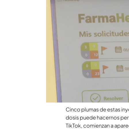
Cinco plumas de Ozempic po
a 10 kilos
Las inyecciones de Ozempi
diabetes. Desde hace un a
de forma rápida y eficaz. 
venden sin ningún tipo de
PUEDE INTERESARTE
El piloto ruso desertor asesinado e
arrollado por un coche
Cinco plumas de estas in
dosis puede hacernos perd
TikTok, comienzan a aparec