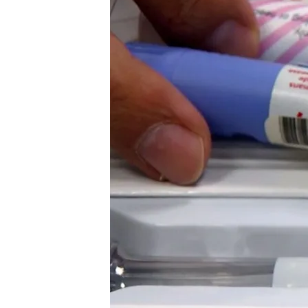
20 FEB 2024 - 17:14h.
El medicamento Ozempic
diabetes pero se utiliz
Muchos muestran en red
tomar este medicamen
Cinco plumas de estas 
webs donde no hay un 
Compartir
La fiebre por las inyeccio
apetito y
perder peso
, cu