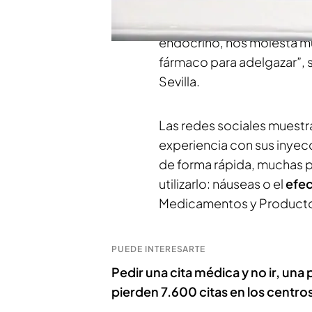
tratamiento para las
pers
un problema de suministr
endocrino, nos molesta mu
fármaco para adelgazar”, 
Sevilla.
Las redes sociales muest
experiencia con sus inyec
de forma rápida, muchas 
utilizarlo: náuseas o el
efec
Medicamentos y Productos 
PUEDE INTERESARTE
Pedir una cita médica y no ir, una 
pierden 7.600 citas en los centro