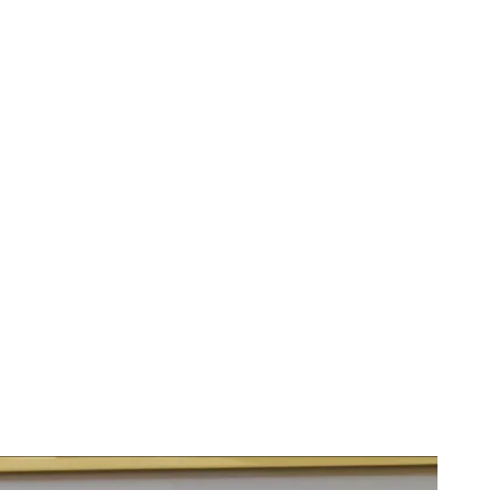
n medicamentos: el mal uso de los fármacos afecta a toda Europa