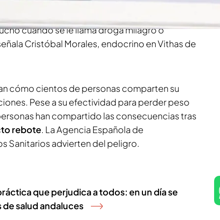
onas
con
diabetes
, quienes ya han denunciado
o
que está afectando a toda Europa.
“Como
cho cuando se le llama droga milagro o
señala Cristóbal Morales, endocrino en Vithas de
ran cómo cientos de personas comparten su
ciones. Pese a su efectividad para perder peso
personas han compartido las consecuencias tras
to rebote
. La Agencia Española de
Sanitarios advierten del peligro.
práctica que perjudica a todos: en un día se
s de salud andaluces