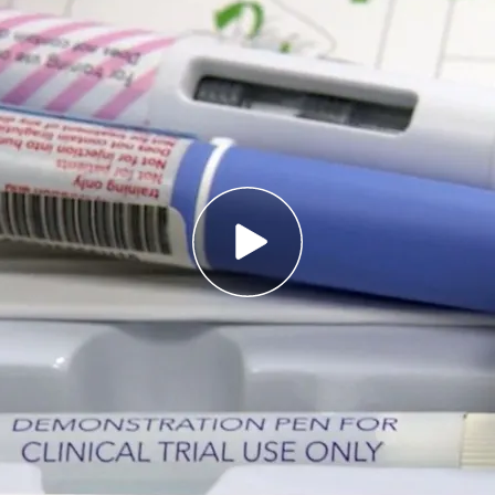
 está indicado para las personas con
a para perder peso
es sociales cuáles son las consecuencias de
to
inyecciones cuestan 200 euros en las páginas
control médico
nes milagrosas de
Ozempic
, para quitar el
mple un año en el mercado. Se trata de un