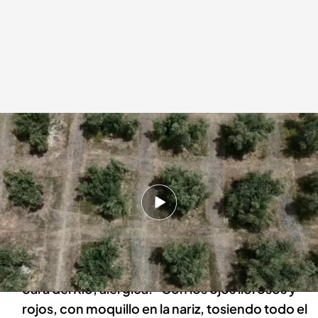
Los jienenses alérgicos tienen que hacer frente a una primavera intensa
.
Imagen: David Jiménez
Redacción digital Noticias Cuatro
Europa Press
09 MAY 2024 - 18:09h.
La concentración de polen del olivo se ha
triplicado en Jaén, superando con creces el
nivel extremo
Sara del Río, alérgica: “Con los ojos llorosos y
rojos, con moquillo en la nariz, tosiendo todo el