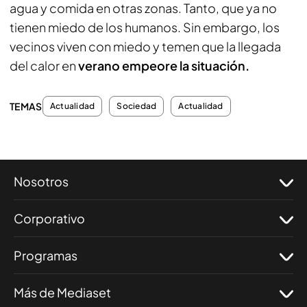
agua y comida en otras zonas. Tanto, que ya no
tienen miedo de los humanos. Sin embargo, los
vecinos viven con miedo y temen que la llegada
del calor en
verano empeore la situación.
TEMAS
Actualidad
Sociedad
Actualidad
Nosotros
Corporativo
Programas
Más de Mediaset