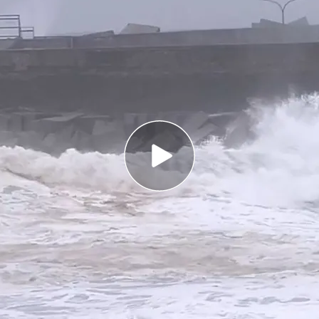
a dos personas muertas en Tarragona y dos en
 un hombre de 32 años que se tiró al agua para
leció en Asturias después de estar admirando el
cobrado la vida de
cuatro personas
. En
aído de manera accidental al mar y un hombre,