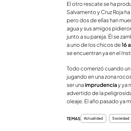
El otro rescate se ha prod
Salvamento y Cruz Roja ha
pero dos de ellas han mue
agua y sus amigos pidier
junto a su pareja. Él se za
a uno de los chicos de
16 
se encuentran ya en el In
Todo comenzó cuando un g
jugando en una zona rocosa
ser una
imprudencia
y ya 
advertido de la peligrosida
oleaje. El año pasado ya m
TEMAS
Actualidad
Sociedad