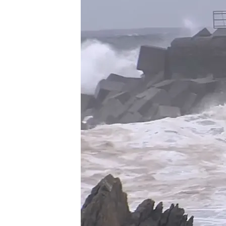
28 MAR 2024 - 20:34h.
La borrasca Nelson dej
Asturias
Una de las víctimas era
salvar a un menor
Un turista británico fal
mar desde el espigón
Compartir
La
borrasca Nelson
se ha 
Tarragona
, un menor ha c