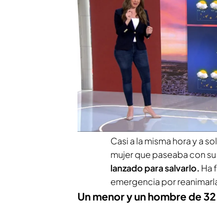
San Esteba de Pravia
, en 
contemplaba el mar junto a 
que respetara las señales.
Novo Naves, alcalde de M
PUEDE INTERESARTE
El 'avión de las novias': el pro
a Australia
Casi a la misma hora y a so
mujer que paseaba con su pe
lanzado para salvarlo.
Ha f
emergencia por reanimarl
Un menor y un hombre de 32