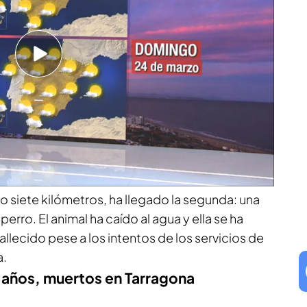
Asturias. Se trataba de un
turista británico
que
su pareja. "Quisiera pedir por favor a la gente
 El mar es bonito pero te mata", señala Celestino
uros de Nalón.
yecto donde 700 mujeres españolas se marcharon
lo siete kilómetros, ha llegado la segunda: una
rro. El animal ha caído al agua y ella se ha
allecido pese a los intentos de los servicios de
a.
 años, muertos en Tarragona