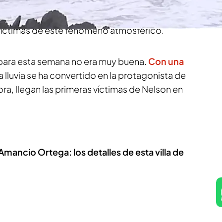
 para salvarle, ha terminado ahogándose
ento,
que no están dando tregua a la Semana
 víctimas de este fenómeno atmosférico.
para esta semana no era muy buena.
Con una
 la lluvia se ha convertido en la protagonista de
ora, llegan las primeras víctimas de Nelson en
mancio Ortega: los detalles de esta villa de