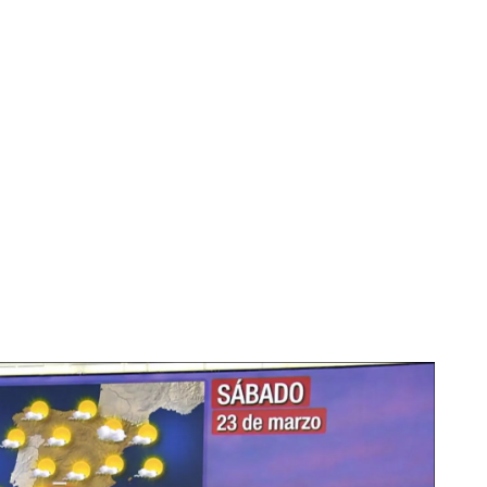
NA y las borrascas que se acercan al país
sca Nelson en España
orrasca Nelson ha aparecido en el espigón de