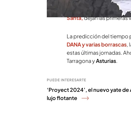
que se ha lanzado al agua
también. Las lluvias y el vi
Santa,
dejan las primeras
La predicción del tiempo 
DANA y varias borrascas
,
estas últimas jornadas. Ah
Tarragona y
Asturias
.
PUEDE INTERESARTE
‘Proyect 2024’, el nuevo yate de A
lujo flotante