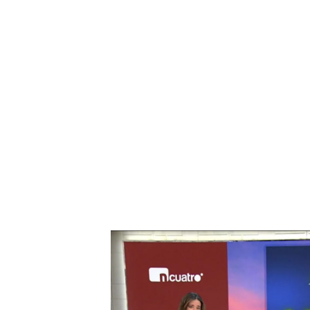
El tiempo en Semana Santa 2024: así afectará la DA
Cuatro muertos por la borra
La primera víctima de la b