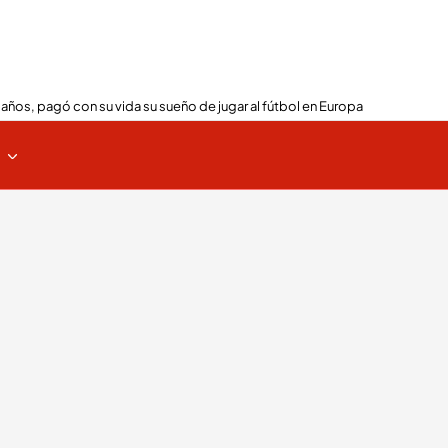
 años, pagó con su vida su sueño de jugar al fútbol en Europa
s