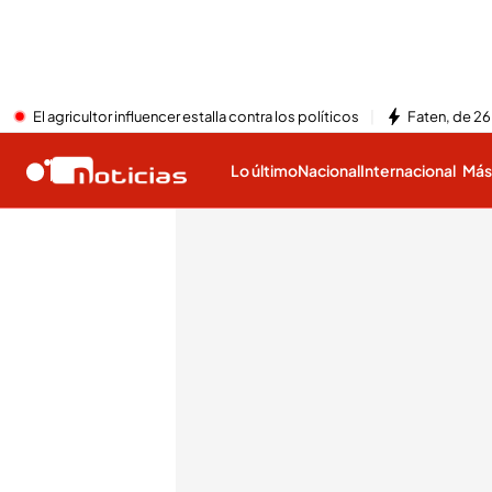
El agricultor influencer estalla contra los políticos
Faten, de 26
Lo último
Nacional
Internacional
Má