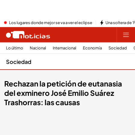
Los lugares donde mejor se va a ver el eclipse
Una soltera de '
Lo último
Nacional
Internacional
Economía
Sociedad
Sociedad
Rechazan la petición de eutanasia
del exminero José Emilio Suárez
Trashorras: las causas