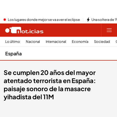
Los lugares donde mejor se va a ver el eclipse
Una soltera de '
Lo último
Nacional
Internacional
Economía
Sociedad
España
Se cumplen 20 años del mayor
atentado terrorista en España:
paisaje sonoro de la masacre
yihadista del 11M