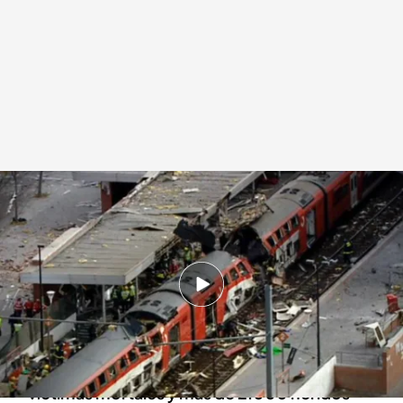
Imagen de uno de los trenes el 11 de marzo de 2004
Redacción digital Noticias Cuatro
10 MAR 2024 - 14:59h.
Este lunes se cumplen dos décadas del mayor
atentado terrorista que ha sufrido España
La masacre yihadista del 11M se saldó con 193
víctimas mortales y más de 2.000 heridos