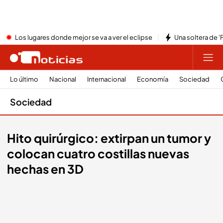
Los lugares donde mejor se va a ver el eclipse
Una soltera de '
Lo último
Nacional
Internacional
Economía
Sociedad
Sociedad
Hito quirúrgico: extirpan un tumor y
colocan cuatro costillas nuevas
hechas en 3D