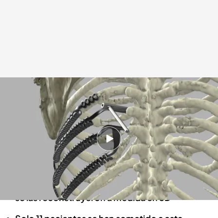
Los médicos le extirparon a Juan Ramón un tumor y cuatro costillas
Redacción digital Noticias Cuatro
29 MAR 2024 - 16:50h.
Juan Ramón tenía un sarcoma de tejidos
blandos colocado entre cuatro costillas
Los médicos le extirparon las cuatro costillas y
se las reconstruyeron a medida en 3D