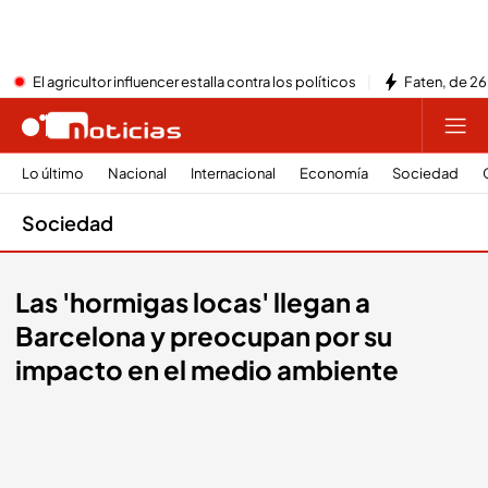
El agricultor influencer estalla contra los políticos
Faten, de 26
Lo último
Nacional
Internacional
Economía
Sociedad
Sociedad
Las 'hormigas locas' llegan a
Barcelona y preocupan por su
impacto en el medio ambiente