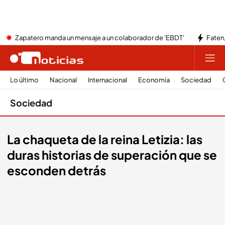
Zapatero manda un mensaje a un colaborador de 'EBDT'
Faten,
Lo último
Nacional
Internacional
Economía
Sociedad
Sociedad
La chaqueta de la reina Letizia: las
duras historias de superación que se
esconden detrás