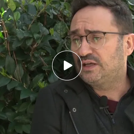
dad de la nieve' opta al Óscar por mejor película
llegado unas 80 personas para acompañar a
do pues lo celebraremos aún más”, expresa su
a la 96ª edición de los
Premios Oscar
y
películas españolas entre las nominadas:
‘La