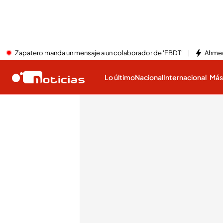
Zapatero manda un mensaje a un colaborador de 'EBDT'
Ahmed
Lo último
Nacional
Internacional
Má