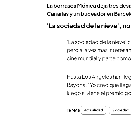
La borrasca Mónica deja tres de
Canarias y un buceador en Barce
'La sociedad de la nieve', 
‘La sociedad de la nieve’ 
pero a la vez más interesa
cine mundial y parte com
Hasta Los Ángeles han ll
Bayona. “Yo creo que llega
luego si viene el premio 
TEMAS
Actualidad
Sociedad