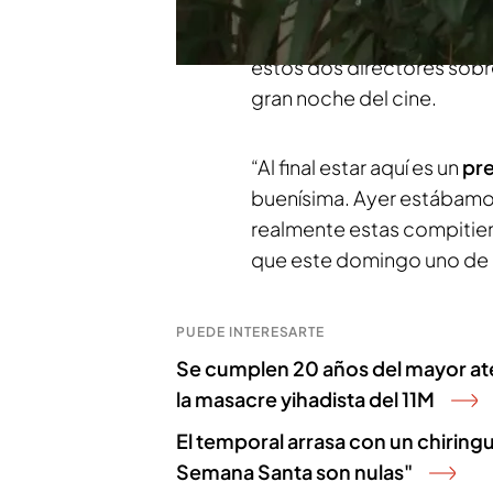
sociedad de la nieve’, d
Berger.
Marisol Teso
, env
estos dos directores sobre
gran noche del cine.
“Al final estar aquí es un
pr
buenísima. Ayer estábamos
realmente estas compitien
que este domingo uno de
PUEDE INTERESARTE
Se cumplen 20 años del mayor ate
la masacre yihadista del 11M
El temporal arrasa con un chiringu
Semana Santa son nulas"