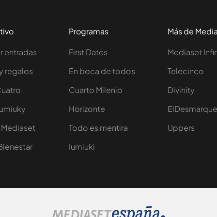
tivo
Programas
Más de Medi
 entradas
First Dates
Mediaset Infi
y regalos
En boca de todos
Telecinco
Cuatro
Cuarto Milenio
Divinity
Iumiuky
Horizonte
ElDesmarqu
 Mediaset
Todo es mentira
Uppers
Bienestar
Iumiuki