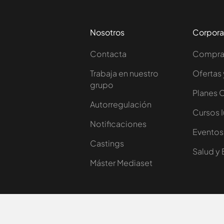
Nosotros
Corpora
Contacta
Comprar
Trabaja en nuestro
Ofertas 
grupo
Planes 
Autorregulación
Cursos 
Notificaciones
Eventos
Castings
Salud y 
Máster Mediaset