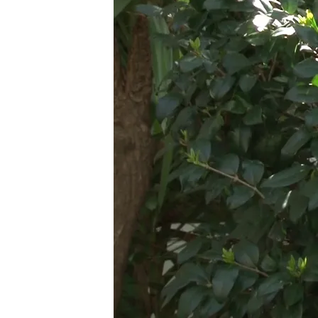
10 MAR 2024 - 15:13h.
La película de 'La socie
internacional
Hasta Los Ángeles han 
Juan Antonio Bayona
"Si viene el premio gor
director
Compartir
Este 10 de marzo se celebr
tenemos que celebrar dos 