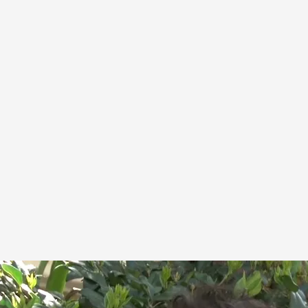
tar aquí es un premio muy grande"
.
Noticias Cuatro