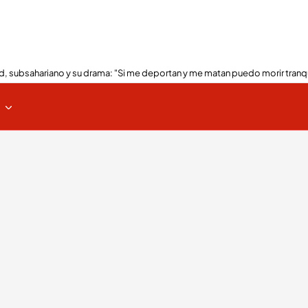
, subsahariano y su drama: "Si me deportan y me matan puedo morir tranq
s