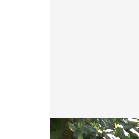
J.A. Bayona, horas antes de los Premios Oscar': "Es
Redacción digital Noticias Cuatro