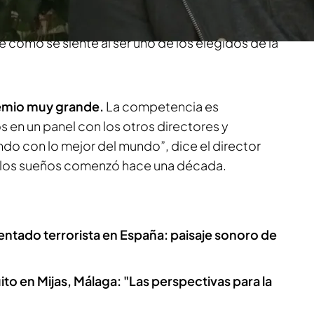
e Juan Antonio Bayona
y ‘Robot dreams’ de Pablo
iada especial, ha podido hablar con el primero de
 cómo se siente al ser uno de los elegidos de la
emio muy grande.
La competencia es
 en un panel con los otros directores y
do con lo mejor del mundo”, dice el director
 los sueños comenzó hace una década.
ntado terrorista en España: paisaje sonoro de
ito en Mijas, Málaga: "Las perspectivas para la