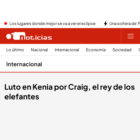
Los lugares donde mejor se va a ver el eclipse
Una soltera de '
Lo último
Nacional
Internacional
Economía
Sociedad
Internacional
Luto en Kenia por Craig, el rey de los
elefantes