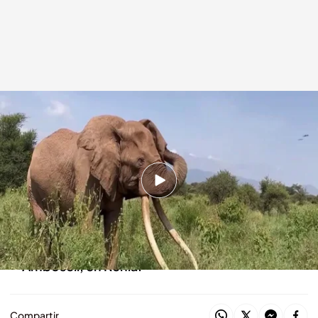
Una imagen de Craig
.
Cuatro
Redacción digital Noticias Cuatro
08 ENE 2026 - 17:09h.
Era todo un símbolo del conservacionismo,
con sus colmillos de más de dos metros
Vivió casi toda su vida en el Parque Nacional
Amboseli, en Kenia.
Compartir