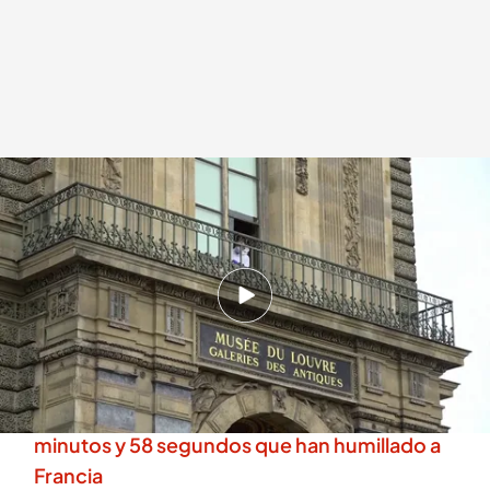
La Policía detienen a dos sospechosos del robo en el Louvre
.
Noticias
Cuatro
Redacción digital Noticias Cuatro
26 OCT 2025 - 14:40h.
Los dos detenidos tienen unos 30 años y
cuentan con varios antecedentes por robo
El robo del Louvre reproducido en IA: tres
minutos y 58 segundos que han humillado a
Francia