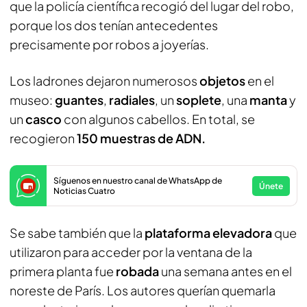
que la policía científica recogió del lugar del robo,
porque los dos tenían antecedentes
precisamente por robos a joyerías.
Los ladrones dejaron numerosos
objetos
en el
museo:
guantes
,
radiales
, un
soplete
, una
manta
y
un
casco
con algunos cabellos. En total, se
recogieron
150 muestras de ADN.
Síguenos en nuestro canal de WhatsApp de
Únete
Noticias Cuatro
Se sabe también que la
plataforma elevadora
que
utilizaron para acceder por la ventana de la
primera planta fue
robada
una semana antes en el
noreste de París. Los autores querían quemarla