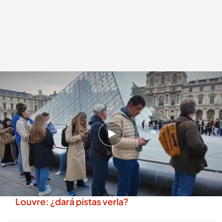
Largas colas en el museo Louvre en la reapertura tras 'el robo del siglo'
.
Redacción digital Noticias Cuatro
Redacción digital Noticias Cuatro
22 OCT 2025 - 16:08h.
Las piezas sustraídas, valoradas en 88 millones
de euros, son las joyas de la corona de Francia
Lupin, la serie que pudo inspirar el robo del
Louvre: ¿dará pistas verla?