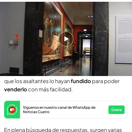
¿Podría España sufrir un robo de película en alguno de sus grandes
museos?
"Por ficticio se ha hecho real, no pensábamos que
iban a robar tan fácil unas joyas tan preciadas",
comenta un turista hispanohablante.
En estos momentos hay
más de 100
investigadores
trabajando en el caso con el
objetivo de
recuperar el botín
, aunque se teme
que los asaltantes lo hayan
fundido
para poder
venderlo
con más facilidad.
Síguenos en nuestro canal de WhatsApp de
Únete
Noticias Cuatro
En plena búsqueda de respuestas, surgen varias