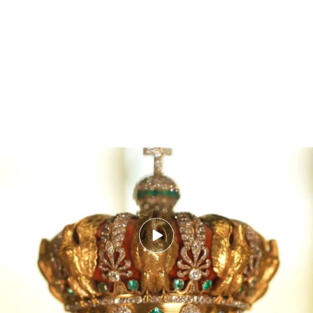
Misterio y bochorno en Francia tras el robo del siglo en el Louvre a plena luz
del día: qué falló
¿Qué pasará con las joyas robadas? Que, por
cierto, no estaban aseguradas...
Tal y como está el mercado, dicen los expertos,
casi sería tan valioso el oro como las piedras
preciosas. Aunque hay voces que apuntan a que el