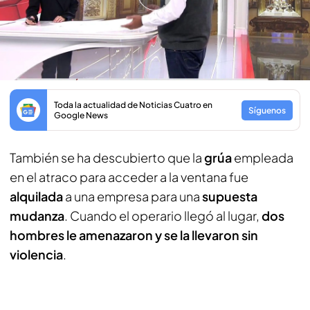
Lo que sí se sabe es que fueron muy
profesionales
, similares a los 'panteras rosas', red
criminal internacional responsable de notables
robos de la historia.
Toda la actualidad de Noticias Cuatro en
Síguenos
Google News
También se ha descubierto que la
grúa
empleada
en el atraco para acceder a la ventana fue
alquilada
a una empresa para una
supuesta
mudanza
. Cuando el operario llegó al lugar,
dos
hombres le amenazaron y se la llevaron sin
violencia
.