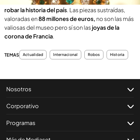
objetivo del asalto no era tanto el dinero, sino
robar la historia del país
. Las piezas sustraídas,
valoradas en
88 millones de euros,
no son las más
valiosas del museo pero sí son las
joyas de la
corona de Francia
.
TEMAS
Actualidad
Internacional
Robos
Historia
Nosotros
Corporativo
Programas
Más de Mediaset