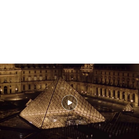
Lupin, la serie que pudo inspirar el robo del Louvre: ¿dará pistas verla?
Laia Forés ha presenciado la vuelta de las infinitas
colas y típicas fotografías junto a la pirámide de la
entrada de la reconocida pinacoteca parisina. Sin
embargo,
las puertas de la sala Apolo
, hogar de
las reliquias robadas,
se mantienen cerradas por
tiempo indefinido
en busca de nuevas pistas de
los ladrones.