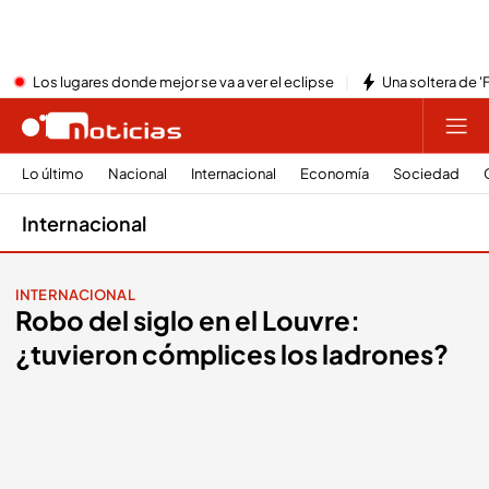
Los lugares donde mejor se va a ver el eclipse
Una soltera de '
Lo último
Nacional
Internacional
Economía
Sociedad
Internacional
INTERNACIONAL
Robo del siglo en el Louvre:
¿tuvieron cómplices los ladrones?