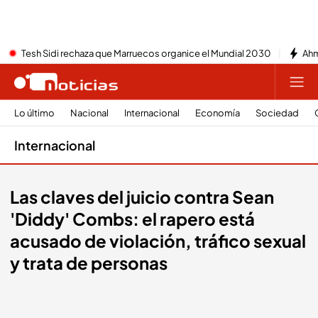
Tesh Sidi rechaza que Marruecos organice el Mundial 2030
Ahm
Lo último
Nacional
Internacional
Economía
Sociedad
Internacional
Las claves del juicio contra Sean
'Diddy' Combs: el rapero está
acusado de violación, tráfico sexual
y trata de personas