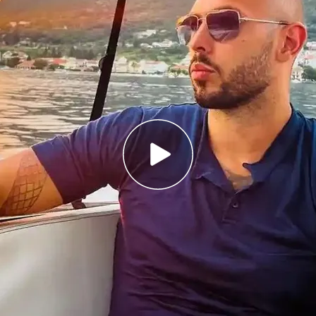
uencer de extrema derecha considerado
a manosfera
s afirma cosas como que “las mujeres son
u único trabajo es encontrar a un cliente
a que procede de su negocio de webcams para
idad de coaching en la que, dicen, enseña a ser