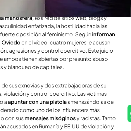
ado en Londres el
juicio contra Andrew Tate,
 y británico de extrema derecha. Tate es uno de
da manosfera,
esa red de sitios web, blogs y
culinidad enfatizada, la hostilidad hacia las
a fuerte oposición al feminismo. Según
informan
ro Oviedo
en el vídeo, cuatro mujeres le acusan
ión, agresiones y control coercitivo. Este juicio
ue ambos tienen abiertas por presunto abuso
s y blanqueo de capitales.
 de sus exnovias y dos extrabajadoras de su
 violación y control coercitivo. Las víctimas
o a
apuntar con una pistola
amenazándolas de
nsiderado como uno de los influencers más
do con sus
mensajes misóginos
y racistas. Tanto
án acusados en Rumanía y EE.UU de violación y