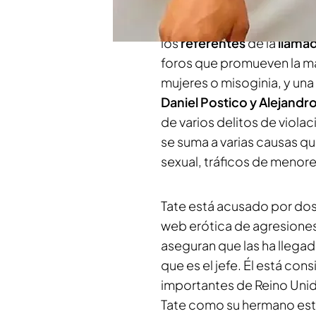
Este miércoles ha comenz
influencer norteamericano
los
referentes
de la
llama
foros que promueven la mas
mujeres o misoginia, y un
Daniel Postico y Alejand
de varios delitos de violac
se suma a varias causas q
sexual, tráficos de menore
Tate está acusado por dos
web erótica de agresiones,
aseguran que las ha llegad
que es el jefe. Él está co
importantes de Reino Uni
Tate como su hermano est