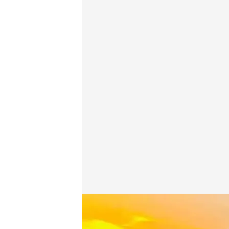
Juicio contra Andrew Tate, influencer británico de
Redacción digital Noticias Cuatro