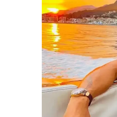
15 ABR 2025 - 20:48h.
Andrew Tate es un infl
referente de la llamad
En sus discursos virale
trabajadoras del sexo, s
llamado novio”
Tate amasa una fortun
adultos y de su univers
millonario
Compartir