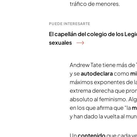
tráfico de menores.
PUEDE INTERESARTE
El capellán del colegio de los Le
sexuales
Andrew Tate tiene más de
y se
autodeclara
como
mi
máximos exponentes de la
extrema derecha que pro
absoluto al feminismo. Al
en los que afirma que “la
m
y han dado la vuelta al mu
Un
contenido
que cada v