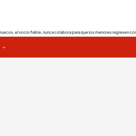
ruecos, el socio fiable, nunca colabora para que los menores regresen con
s