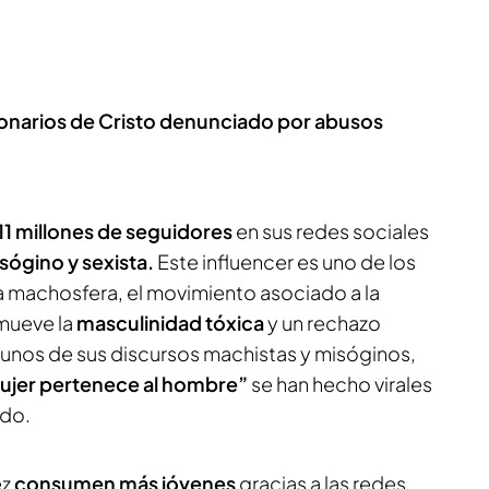
gionarios de Cristo denunciado por abusos
11 millones de seguidores
en sus redes sociales
sógino y sexista.
Este influencer es uno de los
 machosfera, el movimiento asociado a la
mueve la
masculinidad tóxica
y un rechazo
gunos de sus discursos machistas y misóginos,
ujer pertenece al hombre”
se han hecho virales
ndo.
ez
consumen más jóvenes
gracias a las redes