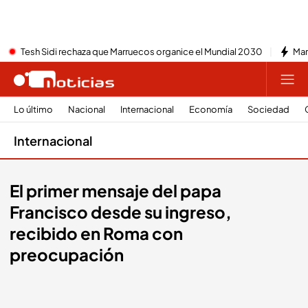
Tesh Sidi rechaza que Marruecos organice el Mundial 2030
Mar
Lo último
Nacional
Internacional
Economía
Sociedad
Internacional
El primer mensaje del papa
Francisco desde su ingreso,
recibido en Roma con
preocupación