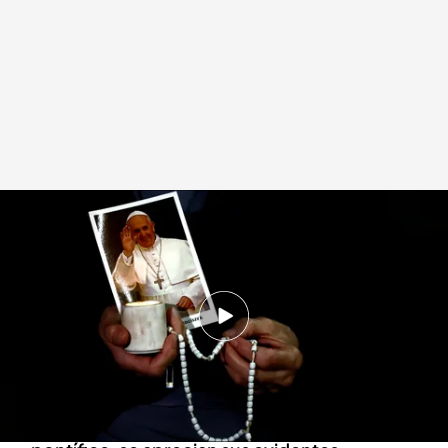
Así ha sido el primer mensaje del papa tras su ingreso
Redacción digital Noticias Cuatro
Europa Press
07 MAR 2025 - 15:07h.
El papa Francisco ha grabado un audio
agradeciendo a los fieles las oraciones por su
estado de salud
En el mensaje, grabado a petición del propio