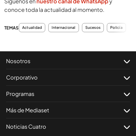
Síguenos en
nuestro canal de WhatsApp
y
conoce toda la actualidad al momento.
TEMAS
Actualidad
Internacional
Sucesos
Policía
F
Nosotros
Corporativo
Programas
Más de Mediaset
Noticias Cuatro