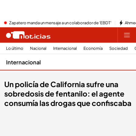
Zapatero manda un mensaje a un colaborador de 'EBDT'
Ahmed
Lo último
Nacional
Internacional
Economía
Sociedad
Internacional
Un policía de California sufre una
sobredosis de fentanilo: el agente
consumía las drogas que confiscaba