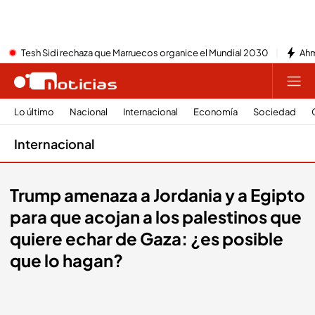
Tesh Sidi rechaza que Marruecos organice el Mundial 2030
Ahm
Lo último
Nacional
Internacional
Economía
Sociedad
Internacional
Trump amenaza a Jordania y a Egipto
para que acojan a los palestinos que
quiere echar de Gaza: ¿es posible
que lo hagan?