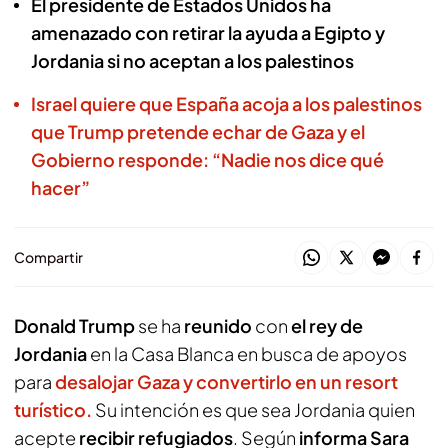
El presidente de Estados Unidos ha
amenazado con retirar la ayuda a Egipto y
Jordania si no aceptan a los palestinos
Israel quiere que España acoja a los palestinos
que Trump pretende echar de Gaza y el
Gobierno responde: “Nadie nos dice qué
hacer”
Compartir
Donald Trump
se ha
reunido
con
el rey de
Jordania
en la Casa Blanca en busca de apoyos
para
desalojar Gaza y convertirlo en un resort
turístico.
Su intención es que sea Jordania quien
acepte
recibir refugiados
. Según
informa Sara