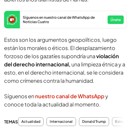
Síguenos en nuestro canal de WhatsApp de
Únete
Noticias Cuatro
Estos son los argumentos geopolíticos, luego
están los morales o éticos. El desplazamiento
forzoso de los gazatíes supondría una
violación
del derecho internacional,
una limpieza étnica y a
esto, en el derecho internacional, se le considera
como crímenes contra la humanidad.
Síguenos en
nuestro canal de WhatsApp
y
conoce toda la actualidad al momento.
TEMAS
Actualidad
Internacional
Donald Trump
Estados 