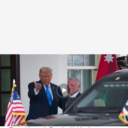
Donald Trump no abandona su plan de convertir Gaza en un lugar de
vacaciones
Redacción digital Noticias Cuatro
11 FEB 2025 - 20:53h.
Donald Trump se ha reunido con el rey de
Jordania en la Casa Blanca en busca de apoyos
para desalojar Gaza