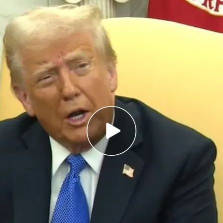
 Unidos insiste en llevar a cabo su 'proyecto
reconversión de Gaza
s allí, de que tengamos una inversión allí, creo
n medida a crear la paz", asegura Trump
 Israel de bombas, municiones y misiles por
de euros
 podría hablar con
Vladimir Putin
y que recibirá