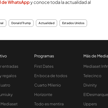
l de WhatsApp
y conoce toda la actualidad al
nal
Donald Trump
Actualidad
Estados Unidos
tivo
Programas
Más de Medi
 entradas
First Dates
Mediaset Infi
y regalos
En boca de todos
Telecinco
Cuatro
Cuarto Milenio
Divinity
Iumiuky
Horizonte
ElDesmarqu
 Mediaset
Todo es mentira
Uppers