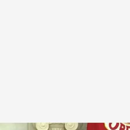
estrella', la supuesta reconversión de Gaza
.
NOTICIAS CUATRO