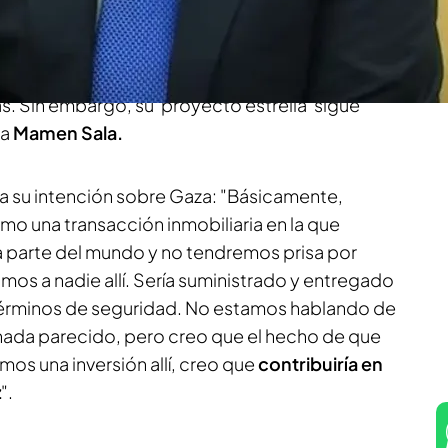
dimir Zelenski
, presidente de Ucrania, en la
bre el fin de la guerra de Ucrania. De paso, el
os pedirá a Zelenski tierras esenciales para
s. Sin embargo, su 'proyecto estrella' sigue
ma
Mamen Sala.
ra su intención sobre Gaza: "Básicamente,
mo una transacción inmobiliaria en la que
a parte del mundo y no tendremos prisa por
mos a nadie allí. Sería suministrado y entregado
n términos de seguridad. No estamos hablando de
i nada parecido, pero creo que el hecho de que
mos una inversión allí, creo que
contribuiría en
z
".