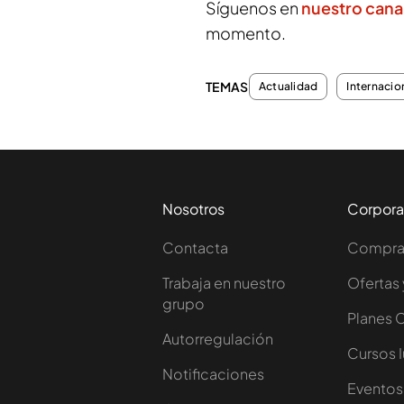
Síguenos en
nuestro cana
momento.
TEMAS
Actualidad
Internacio
Nosotros
Corpora
Contacta
Comprar
Trabaja en nuestro
Ofertas 
grupo
Planes 
Autorregulación
Cursos 
Notificaciones
Eventos