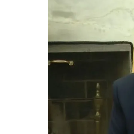
Redacción digital Noticias Cuatro
08 FEB 2025 - 14:36h.
El presidente de Estados
estrella', la supuesta 
"El hecho de que estemo
que contribuiría en gra
EEUU aprueba la venta a
más de 7.100 millones 
Compartir
Donald Trump
anuncia que