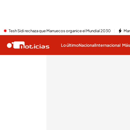
Tesh Sidi rechaza que Marruecos organice el Mundial 2030
Mar
Lo último
Nacional
Internacional
Má