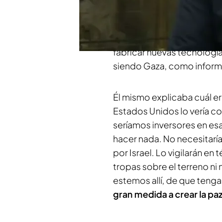
la semana que viene a
Volo
Casa Blanca, para hablar so
presidente de Estados Unid
fabricar nuevas tecnología
siendo Gaza, como infor
Él mismo explicaba cuál e
Estados Unidos lo vería co
seríamos inversores en es
hacer nada. No necesitaría
por Israel. Lo vigilarán e
tropas sobre el terreno n
estemos allí, de que tenga
gran medida a crear la pa