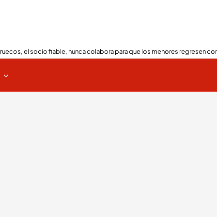
ruecos, el socio fiable, nunca colabora para que los menores regresen con
s