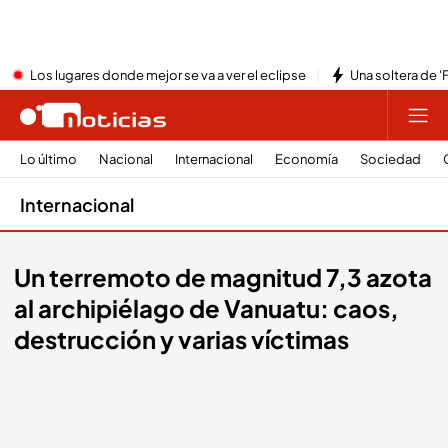
Los lugares donde mejor se va a ver el eclipse
Una soltera de '
Lo último
Nacional
Internacional
Economía
Sociedad
Internacional
Un terremoto de magnitud 7,3 azota
al archipiélago de Vanuatu: caos,
destrucción y varias víctimas