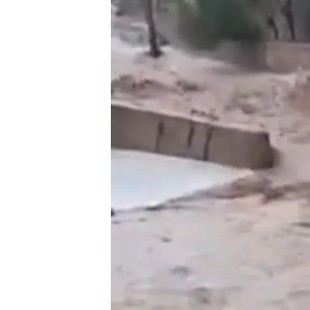
09 SEP 2024 - 20:09h.
Argelia y Marruecos han
dejado graves inundac
Las inundaciones han d
desaparecidos
¿Cómo actuar si una ria
consejos de los bombe
Compartir
El
norte de África
está sie
que está inundando zonas 
Lorenzo en el vídeo,
entre