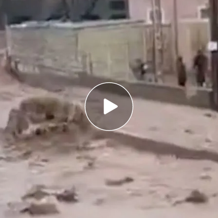
 sido azotadas por lluvias torrenciales que han
iones
ejado una veintena de muertos y decenas de
da nos sorprende en el coche o en casa?: los
ros
ndo azotado por otro
fuerte temporal
de lluvia
de Marruecos y de Argelia.
Según informa Ana
 ambos países hay ya una veintena de víctimas y