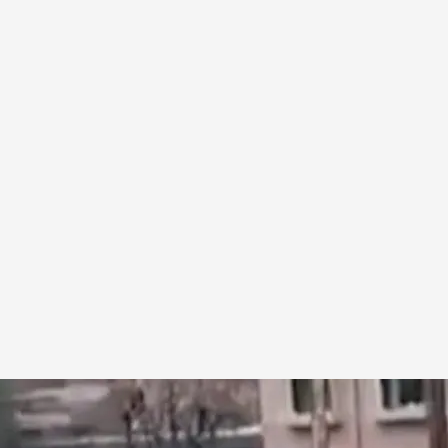
ufriendo sequía
 Press