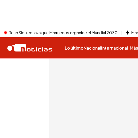
Tesh Sidi rechaza que Marruecos organice el Mundial 2030
Mar
Lo último
Nacional
Internacional
Má