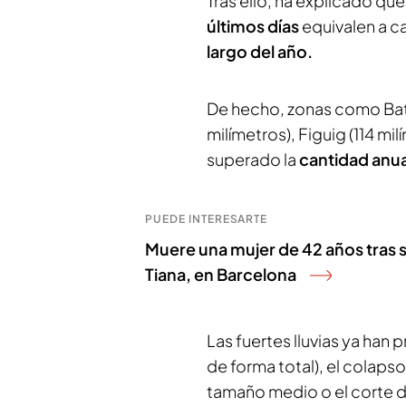
Tras ello, ha explicado que
últimos días
equivalen a ca
largo del año.
De hecho, zonas como Bata
milímetros), Figuig (114 mi
superado la
cantidad anu
PUEDE INTERESARTE
Muere una mujer de 42 años tras se
Tiana, en Barcelona
Las fuertes lluvias ya han
de forma total), el colaps
tamaño medio o el corte d