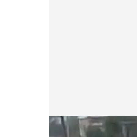
Las lluvias arrasan zonas en las que llevaban años s
Redacción digital Noticias Cuatro
Europa