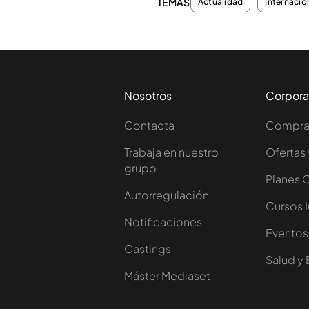
TEMAS
Actualidad
Internacio
Nosotros
Corpora
Contacta
Comprar
Trabaja en nuestro
Ofertas 
grupo
Planes 
Autorregulación
Cursos 
Notificaciones
Eventos
Castings
Salud y 
Máster Mediaset