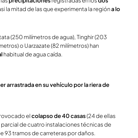
 las
precipitaciones
registradas en los
dos
si la mitad de las que experimenta la región
a lo
ta (250 milímetros de agua), Tinghir (203
límetros) o Uarzazate (82 milímetros) han
al
habitual de agua caída.
r arrastrada en su vehículo por la riera de
 provocado el
colapso de 40 casas
(24 de ellas
o parcial de cuatro instalaciones técnicas de
e 93 tramos de carreteras por daños.