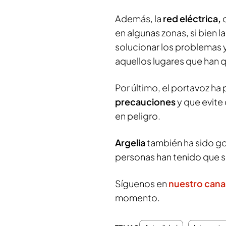
Además, la
red eléctrica,
d
en algunas zonas, si bien 
solucionar los problemas 
aquellos lugares que han 
Por último, el portavoz ha
precauciones
y que evite
en peligro.
Argelia
también ha sido go
personas han tenido que s
Síguenos en
nuestro cana
momento.