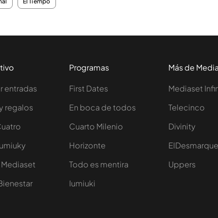
nal
El Tiempo
tivo
Programas
Más de Medi
 entradas
First Dates
Mediaset Infi
y regalos
En boca de todos
Telecinco
Cuatro
Cuarto Milenio
Divinity
Iumiuky
Horizonte
ElDesmarqu
 Mediaset
Todo es mentira
Uppers
Bienestar
Iumiuki