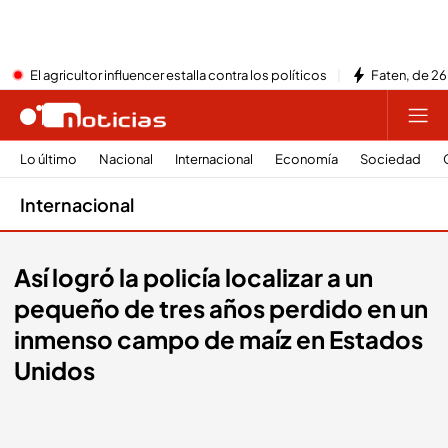
El agricultor influencer estalla contra los políticos
Faten, de 26
Lo último
Nacional
Internacional
Economía
Sociedad
Internacional
Así logró la policía localizar a un
pequeño de tres años perdido en un
inmenso campo de maíz en Estados
Unidos