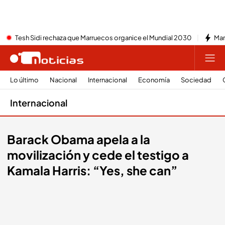
Tesh Sidi rechaza que Marruecos organice el Mundial 2030
Mar
Lo último
Nacional
Internacional
Economía
Sociedad
Internacional
Barack Obama apela a la
movilización y cede el testigo a
Kamala Harris: “Yes, she can”