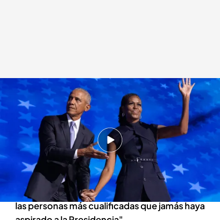
Barack y Michelle Obama apoyan la candidatura de Kamala Harris
Redacción digital Noticias Cuatro
Europa Press
21 AGO 2024 - 14:48h.
Barack Obama alaba a Joe Biden y celebra que
"haya pasado el testigo" a Kamala Harris:
"EEUU está listo para este nuevo capítulo"
Michelle Obama asegura que "Harris es una de
las personas más cualificadas que jamás haya
aspirado a la Presidencia"