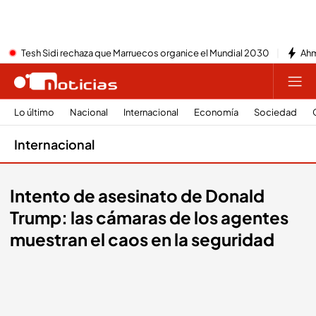
Tesh Sidi rechaza que Marruecos organice el Mundial 2030
Ahm
Lo último
Nacional
Internacional
Economía
Sociedad
Internacional
Intento de asesinato de Donald
Trump: las cámaras de los agentes
muestran el caos en la seguridad