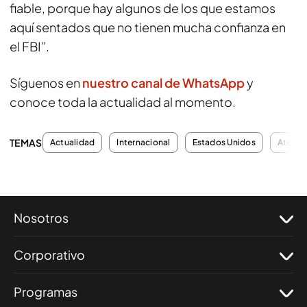
fiable, porque hay algunos de los que estamos
aquí sentados que no tienen mucha confianza en
el FBI”.
Síguenos en
nuestro canal de WhatsApp
y
conoce toda la actualidad al momento.
TEMAS
Actualidad
Internacional
Estados Unidos
Atenta
Nosotros
Corporativo
Programas