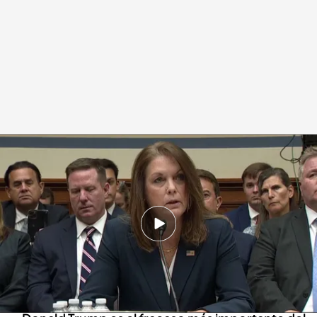
Así ha sido la declaración de Kimberly Cheatle
Redacción digital Noticias Cuatro
Europa Press
22 JUL 2024 - 20:50h.
Este 22 de julio ha declarado la jefa del Servicio
Secreto de Estados ante la Cámara de
Representantes
Kimberly Cheatle: “El intento de asesinato de