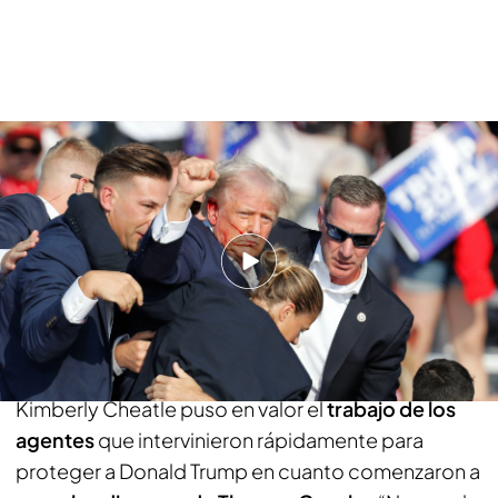
Así ha sido el intento de asesinato a Donald Trump: la bala le ha rozado la
oreja derecha
PUEDE INTERESARTE
Así es el rap de Donald Trump que arrasa en las
listas musicales de Estados Unidos
Kimberly Cheatle puso en valor el trabajo de
los agentes que intervinieron rápidamente
Kimberly Cheatle puso en valor el
trabajo de los
agentes
que intervinieron rápidamente para
proteger a Donald Trump en cuanto comenzaron a