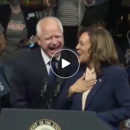
, es gobernador de Minnesota y fue profesor de
de fútbol americano
 Walz: "Un patriota que cree en la promesa de
justicia"
Tim Walz como su número dos: ¿qué impacto
ndente elección?
a demócrata a la Presidencia de los Estados
egido acompañante para intentar convertirse en