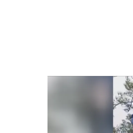
“Kamala IS brat”, el tweet que lanza la candidatur
PUEDE INTERESARTE
Kamala Harris, la candidata demóc
¿Quién es?
La primera aparición del dúo