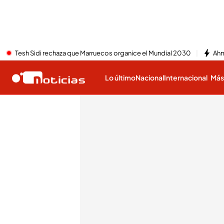
Tesh Sidi rechaza que Marruecos organice el Mundial 2030
Ahm
Lo último
Nacional
Internacional
Má