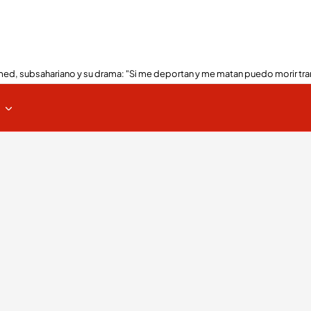
ed, subsahariano y su drama: "Si me deportan y me matan puedo morir tra
s