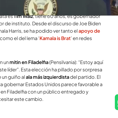
 la Casa Blanca.
Según informan Edgar Costa y
Cuatro
, el
candidato a vicepresidente
de EE.
ata es
Tim Walz
, tiene 60 años, es gobernador
r de instituto. Desde el discurso de Joe Biden
ala Harris, se ha podido ver tanto el
apoyo de
como el del lema ‘
Kamala is Brat
’ en redes
en un
mitin en Filadelfia
(Pensilvania): “Estoy aquí
e líder”. Esta elección ha pillado por sorpresa
e un guiño al
ala más izquierdista
del partido. El
ara gobernar Estados Unidos parece favorable a
 en Filadelfia con un público entregado y
esitar este cambio.