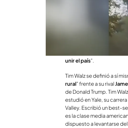
aclamada
La primera aparición del d
aclamada. Kamala Harris l
clase media
, un patriota 
y justicia, no solo para al
Minnesota es el elegido de
unir el país
”.
Tim Walz se definió a sí 
rural
” frente a su rival
Jame
de Donald Trump. Tim Walz 
estudió en Yale, su carrera
Valley. Escribió un best-se
es la clase media american
dispuesto a levantarse del