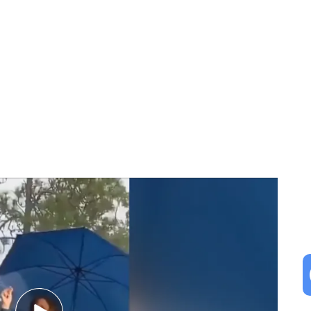
a demócrata de Kamala Harris en Estados Unidos
rata que podría hacer historia en EEUU:
 entre Kamala Harris y Tim Walz fue muy