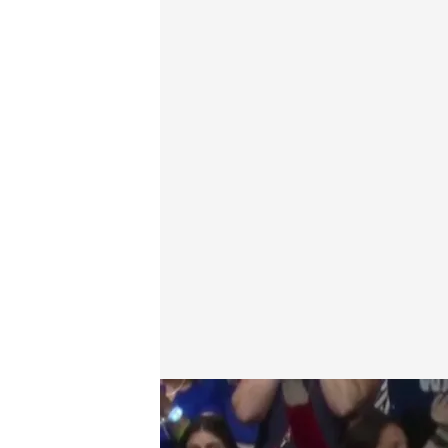
La primera aparición de Kamala Harris junto a Tim 
Redacción digital Noticias Cuatro