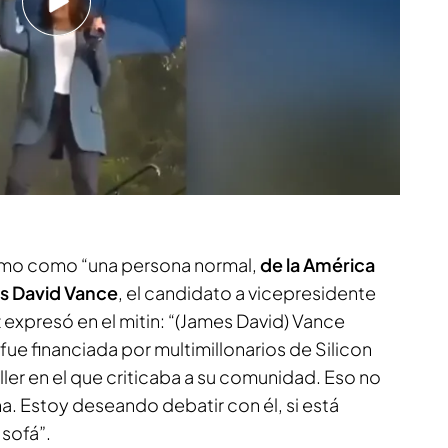
úo entre Kamala Harris y Tim Walz fue muy
e describió como “un luchador
en favor de la
que cree en la promesa de libertad, oportunidad
gunos, sino para todos”. El gobernador de
 la candidata a la presidencia de EE. UU. “
para
mismo como “una persona normal,
de la América
s David Vance
, el candidato a vicepresidente
expresó en el mitin: “(James David) Vance
 fue financiada por multimillonarios de Silicon
ller en el que criticaba a su comunidad. Eso no
a. Estoy deseando debatir con él, si está
 sofá”.