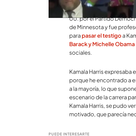
la primera mujer que ocupe
Ana Lorenzo en Noticias 
UU. por el Partido Demócr
de Minnesota y fue profeso
para
pasar el testigo
a Kam
Barack y Michelle Obama
sociales.
Kamala Harris expresaba 
porque he encontrado a est
a la mayoría, lo que supon
escenario de la carrera p
Kamala Harris, se pudo ver
motivado, que parecía nec
PUEDE INTERESARTE