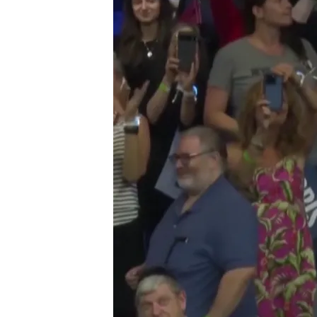
07 AGO 2024 - 16:40h.
Tim Walz tiene 60 años
instituto y entrenador 
Kamala Harris sobre Tim
libertad, oportunidad y 
Kamala Harris elige a 
puede tener su sorpre
Compartir
Kamala Harris, la candidat
Unidos (EE. UU.), ya ha el