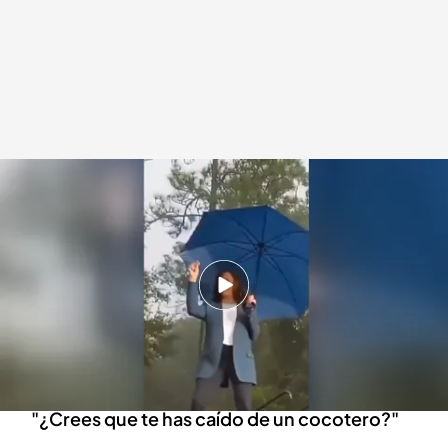
Así usan las críticas para potenciar su campaña electoral
Redacción digital Noticias Cuatro
Agencia EFE
24 JUL 2024 - 18:19h.
El tuit "Kamala IS brat" surge de la artista
británica Charli XCX para apoyar a Kamala
Harris
Una de las famosas frases de Kamala Harris:
"¿Crees que te has caído de un cocotero?"