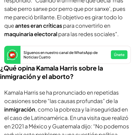
respondió: “Cuando vi un meme que decía 'más
sabe perro sanxe por perro que por sanxe', pues
me pareció brillante. El objetivo es girar todo lo
que
antes eran críticas
para convertirlo en
maquinaria electoral
para las redes sociales".
Síguenos en nuestro canal de WhatsApp de
Únete
Noticias Cuatro
¿Qué opina Kamala Harris sobre la
inmigración y el aborto?
Kamala Harris se ha pronunciado en repetidas
ocasiones sobre “las causas profundas” de la
inmigración
, como la pobreza y la inseguridad en
el caso de Latinoamérica. En una visita que realizó
en 2021 a México y Guatemala dijo: “No podemos
reducir este problema a una cuestión política.