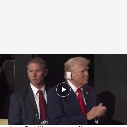
Donald Trump elige al senador J.D Vance como candidato a
vicepresidente
Redacción digital Noticias Cuatro
Europa Press
Agencia EFE
16 JUL 2024 - 14:51h.
Donald Trump es oficialmente candidato
republicano a la presidencia de EE. UU. tras una
votación unánime