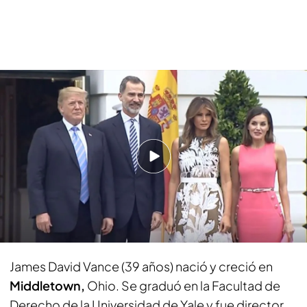
Dirigentes de todo el mundo condenan el intento de asesinato de Donald
Trump y muestran su apoyo al expresidente
PUEDE INTERESARTE
Nuevos lapsus de Joe Biden: confunde a Zelenski
con Putin y a Kamala Harris con Donald Trump
¿Quién es James David Vance, el candidato
a vicepresidente de Trump?
James David Vance (39 años) nació y creció en
Middletown,
Ohio. Se graduó en la Facultad de
Derecho de la Universidad de Yale y fue director