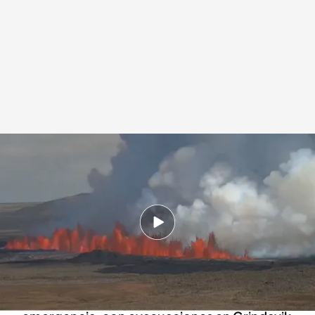
Así ha sido la quinta erupción volcánica que se ha producido en Islandia
Redacción digital Noticias Cuatro
Europa Press
30 MAY 2024 - 19:47h.
Esta última erupción volcánica tiene una
especial virulencia y flujos de lava más
potentes
Las autoridades han activado el nivel rojo de