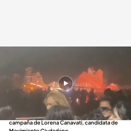
Un escenario se derrumba sobre el público en México
Redacción digital Noticias Cuatro
Agencia EFE
23 MAY 2024 - 17:01h.
El candidato a la presidencia de México ha
decidido suspender todos los actos de
campaña
El escenario se había instalado para el cierre de
campaña de Lorena Canavati, candidata de
Movimiento Ciudadano