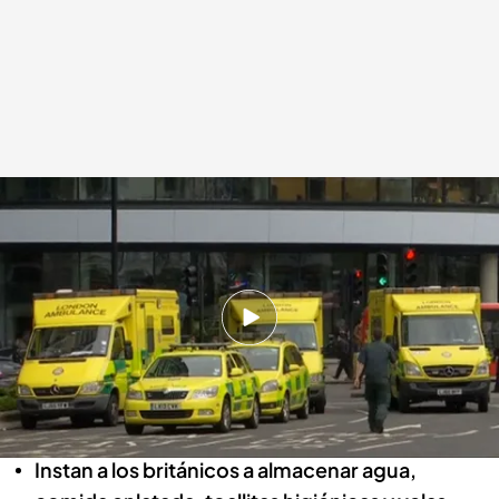
El Gobierno británico pide a los ciudadanos que se preparen para una
catástrofe
Redacción digital Noticias Cuatro
22 MAY 2024 - 18:44h.
El viceprimer ministro, Oliver Dowden,
recomienda a los británicos prepararse un kit
de supervivencia
Instan a los británicos a almacenar agua,