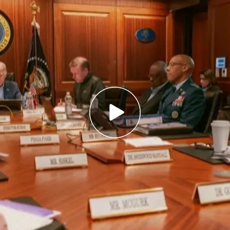
 que no va a participar en una ofensiva contra
su apoyo
 artículo 51 de la Carta de Naciones Unidas para
como legítima defensa
rado Francisco Gan, sobre el ataque de Irán:
a, va a reaccionar"
de sus restricciones que, por seguridad y previo
emana. El primer ministro israelí,
Benjamín