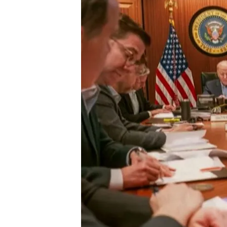
15 ABR 2024 - 16:57h.
Estados Unidos advierte
Irán aunque mantiene 
Irán e Israel recurren al
justificar sus ataques 
El teniente general reti
"Israel, de alguna maner
Compartir
Israel ha levantado parte 
aviso, adoptó este fin de s