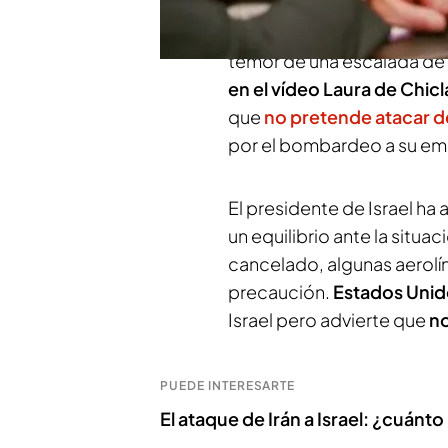
Netanyahu
, ha convocado
una respuesta al ataque de 
temor de una escalada de 
en el vídeo Laura de Chic
que
no pretende atacar 
por el bombardeo a su emb
El presidente de Israel ha
un equilibrio ante la situa
cancelado, algunas aerolí
precaución.
Estados Uni
Israel pero advierte que
no
PUEDE INTERESARTE
El ataque de Irán a Israel: ¿cuán