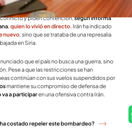
 de nuevo al
gabinete de guerra
para abordar
Irán. La tensión internacional crece ante el
conflicto y piden contención,
según informa
lana
,
quien lo vivió en directo.
Irán ha indicado
de nuevo
, sino que se trataba de una represalia
ajada en Siria.
 anunciado que el país no busca una guerra, sino
ción. Pese a que las restricciones se han
neas continúan con sus vuelos suspendidos por
dos
mantiene su compromiso de defensa de
 va a participar
en una ofensiva contra Irán.
to ha costado repeler este bombardeo?