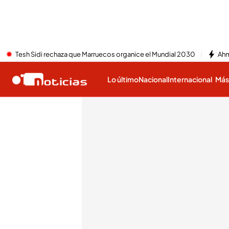
Tesh Sidi rechaza que Marruecos organice el Mundial 2030
Ahm
Lo último
Nacional
Internacional
Má