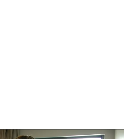
ael en directo: "Han sido momentos de mucha tensión"