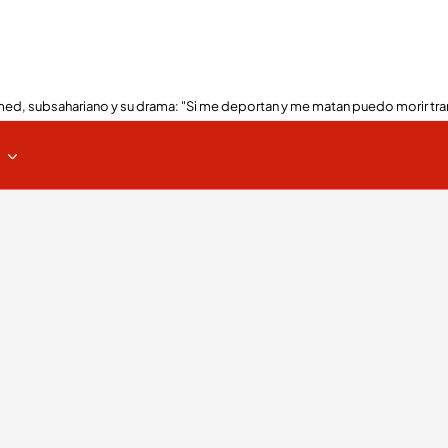
ed, subsahariano y su drama: "Si me deportan y me matan puedo morir tra
s