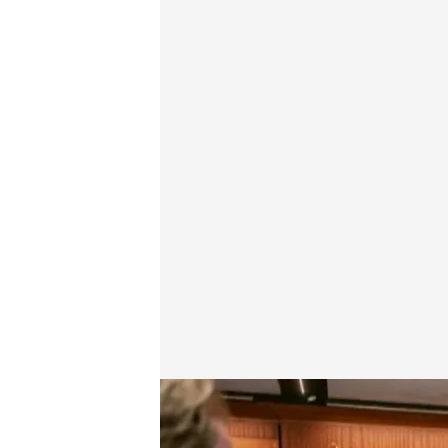
Crece la tensión por una escalada del conflicto entre
Redacción digital Noticias Cuatro