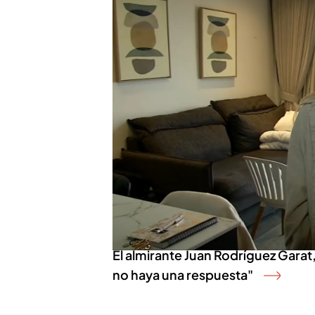
Israel debate sobre su respu
contención
El primer ministro israelí
de nuevo. La opinión gene
responder y hacer que Irá
Unidos, Joe Biden, ha reca
insistido en que tendría q
clara su
capacidad militar
es cuánto podrá influir en
PUEDE INTERESARTE
El almirante Juan Rodríguez Garat, 
no haya una respuesta"