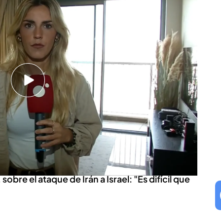
esta al ataque de Irán y EEUU pide
 se encuentra reunido con el gabinete de Guerra
ralizada del Gobierno es que tienen que
n
pague su precio.
El presidente de Estados
lcado que no quiere una guerra con Irán y ha
ue ver este ataque como una victoria tras dejar
y de defensa. La pregunta que queda en el aire
 la respuesta de Netanyahu.
sobre el ataque de Irán a Israel: "Es difícil que