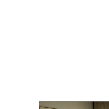
Así vivió Laura de Chiclana el ataque de Irán a Isr