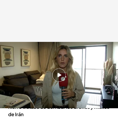
Así vivió Laura de Chiclana el ataque de Irán a Israel
Redacción digital Noticias Cuatro
14 ABR 2024 - 15:22h.
Laura de Chiclana vivió en primera persona el
ataque de Irán a Israel
La periodista pudo ver cómo la cúpula de
hierro trataba de derribar los drones y misiles
de Irán