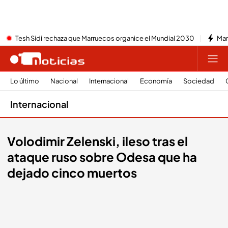
Tesh Sidi rechaza que Marruecos organice el Mundial 2030
Mar
Lo último
Nacional
Internacional
Economía
Sociedad
Internacional
Volodimir Zelenski, ileso tras el
ataque ruso sobre Odesa que ha
dejado cinco muertos