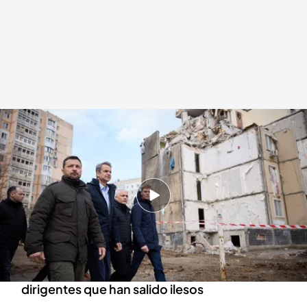
Un ataque ruso deja cinco muertos en Odesa durante la visita de Volodimir
Zelenski
Redacción digital Noticias Cuatro
06 MAR 2024 - 20:40h.
Las Fuerzas Armadas de Rusia han celebrado el
éxito de la operación
El proyectil ha caído a 150 metros de los dos
dirigentes que han salido ilesos