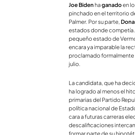
Joe Biden
ha
ganado
en l
pinchado en el territorio
Palmer. Por su parte,
Dona
estados donde competía. 
pequeño estado de Vermont
encara ya imparable la rect
proclamado formalmente c
julio.
La candidata, que ha dec
ha logrado al menos el hit
primarias del Partido Rep
política nacional de Estad
cara a futuras carreras el
descalificaciones interca
formar parte de su hipoté