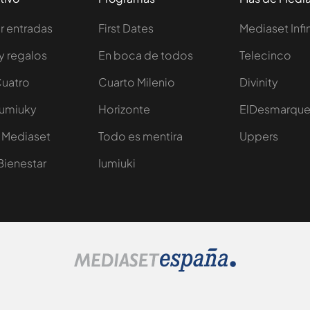
 entradas
First Dates
Mediaset Infi
y regalos
En boca de todos
Telecinco
Cuatro
Cuarto Milenio
Divinity
Iumiuky
Horizonte
ElDesmarqu
 Mediaset
Todo es mentira
Uppers
Bienestar
Iumiuki