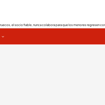
ruecos, el socio fiable, nunca colabora para que los menores regresen con
s