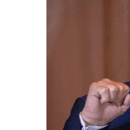
06 MAR 2024 - 15:14h.
Donald Trump y Joe Biden
cara a cara por entrar e
Nikki Haley abandona las
supermartes
Las elecciones en Estad
noviembre
Compartir
Las
primarias del Superm
definitivo en su carrera a