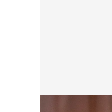
Donald Trump celebra su victoria en las primarias
Redacción digital Noticias Cuatro