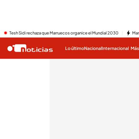
Tesh Sidi rechaza que Marruecos organice el Mundial 2030
Mar
Lo último
Nacional
Internacional
Má