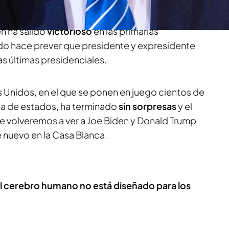
s en una quincena de estados, la exgobernadora
vía libre
en su carrera hacia la Casa Blanca. Por
n ha salido
victorioso
en las primarias
do hace prever que presidente y expresidente
las últimas presidenciales.
 Unidos, en el que se ponen en juego cientos de
a de estados, ha terminado
sin sorpresas
y el
 volveremos a ver a Joe Biden y Donald Trump
 nuevo en la Casa Blanca.
l cerebro humano no está diseñado para los