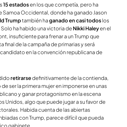
os
15 estados
en los que competía, pero ha
 de Samoa Occidental, donde ha ganado Jason
ld Trump
también ha
ganado
en casi todos
los
Solo ha habido una victoria de
Nikki Haley
en el
, insuficiente para frenar a un Trump que
a final de la campaña de primarias y será
andidato en la convención republicana de
idido
retirarse
definitivamente de la contienda,
o de ser la primera mujer en imponerse en unas
ublicano y ganar protagonismo en la escena
os Unidos, algo que puede jugar a su favor de
ectorales. Habida cuenta de las abiertas
mbiadas con Trump, parece difícil que pueda
tico gabinete.