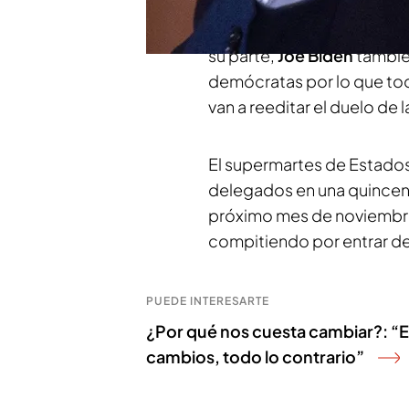
arrasado en las votacione
de Carolina del Sur le deja
su parte,
Joe Biden
tambié
demócratas por lo que to
van a reeditar el duelo de 
El supermartes de Estados
delegados en una quincen
próximo mes de noviembre
compitiendo por entrar de
PUEDE INTERESARTE
¿Por qué nos cuesta cambiar?: “E
cambios, todo lo contrario”