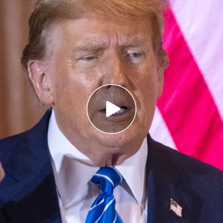
 arrasan en las primarias y volverán a lucha
n la Casa Blanca
 primarias republicanas tras el fracaso del
os Unidos se celebrarán el próximo 5 de
arte
s han dado a
Donald Trump
el empujón
 la Casa Blanca. Después del que el magnate haya