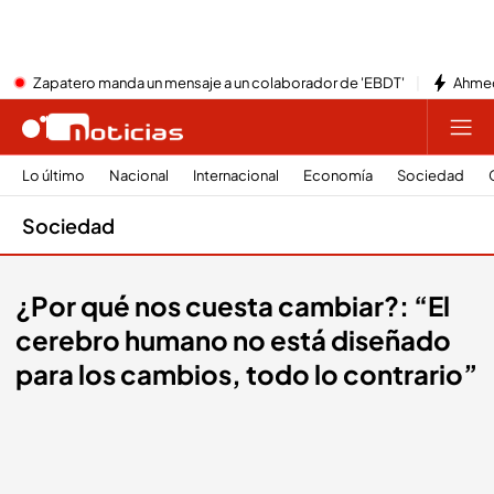
Zapatero manda un mensaje a un colaborador de 'EBDT'
Ahmed
Lo último
Nacional
Internacional
Economía
Sociedad
Sociedad
¿Por qué nos cuesta cambiar?: “El
cerebro humano no está diseñado
para los cambios, todo lo contrario”