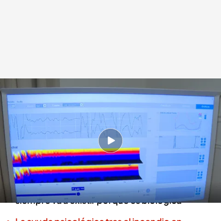
Una pantalla que muestra ejercicios y frecuencias para el cerebro
Redacción digital Noticias Cuatro
06 MAR 2024 - 10:00h.
Ana Ibáñez: "Si nuestro cerebro tiene un lema
es 'yo quiero que sobrevivas'"
Ana Ibáñez: "La resistencia frente a algo nuevo
siempre va a existir porque es biológica"