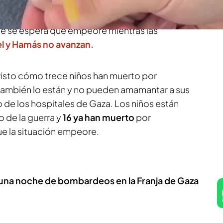
 antes y el después de Rafah
es todo un
palestinos desde que Israel decidió invadir el
que se espera que empeore mientras las
el y Hamás no avanzan.
isto cómo trece niños han muerto por
también lo están y no pueden amamantar a sus
 de los hospitales de Gaza. Los niños están
 de la guerra y
16 ya han muerto
por
ue la situación empeore.
s una noche de bombardeos en la Franja de Gaza