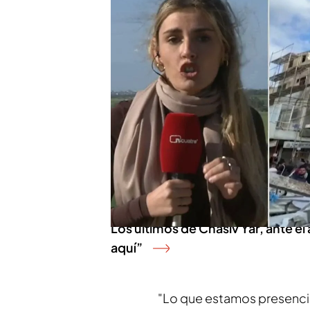
La ofensiva israelí está d
todo entre los menores. Lo
malnutrición por la falta d
su madre, desolada, cuent
tratamientos médicos. Lo
hace dos meses. Una esce
enfermedades agudizad
corren desesperados en b
PUEDE INTERESARTE
Los últimos de Chasiv Yar, ante el
aquí”
"Lo que estamos presenci