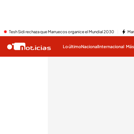
Tesh Sidi rechaza que Marruecos organice el Mundial 2030
Mar
Lo último
Nacional
Internacional
Má