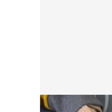
Los niños en Gaza mueren por desnutrición ante la
Redacción digital Noticias Cuatro