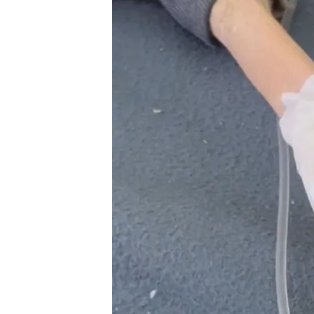
05 MAR 2024 - 16:39h.
En Gaza no tienen acces
consecuencias las pag
Los niños están pagando 
muerto por desnutrició
La ayuda internacional n
gran magnitud en el no
Compartir
La situación en
Gaza
sigue
Los
niños mueren
por
des