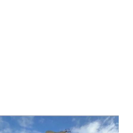
onversaciones para una tregua
so a comida ni a tratamientos médicos