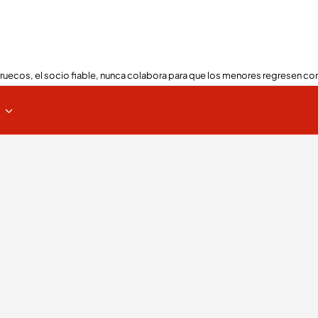
ruecos, el socio fiable, nunca colabora para que los menores regresen con
s