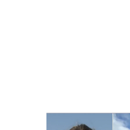
Israel y Hamás siguen sin acuerdo: continúan las c
Los niños en Gaza, sin acce