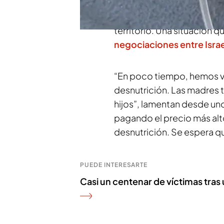
amamantar a sus bebés.
El
ejemplo de cómo viven los 
territorio. Una situación 
negociaciones entre Isra
“En poco tiempo, hemos v
desnutrición. Las madres 
hijos”, lamentan desde uno
pagando el precio más alto
desnutrición. Se espera q
PUEDE INTERESARTE
Casi un centenar de víctimas tra