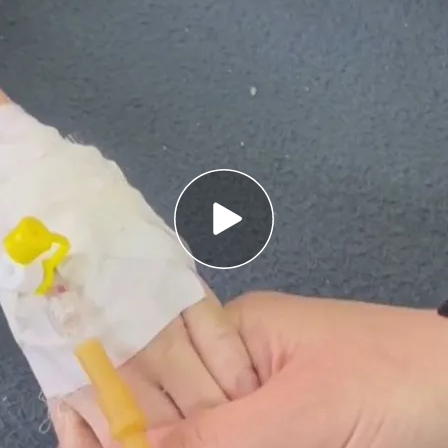
o ni a comida ni a tratamientos médicos y las
an los menores
el precio más alto de la guerra y 16 ya han
n
o es capaz de paliar la crisis humanitaria de
rte de Gaza
 siendo extrema y nos deja imágenes muy duras.
nutrición
mientras las madres no pueden