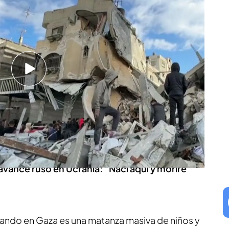
ejando terribles consecuencias en Gaza, sobre
s hospitales se llenan de niños que sufren
e alimentos. Uno de ellos murió hace dos días y
a que no tenían acceso ni a comida ni a
s más pequeños comienzan a pesar la mitad que
na que empeora si le sumamos las
as
por los desplazamientos forzados. Muchos
usca de ayuda.
 avance ruso en Ucrania: “Nací aquí y moriré
ando en Gaza es una matanza masiva de niños y