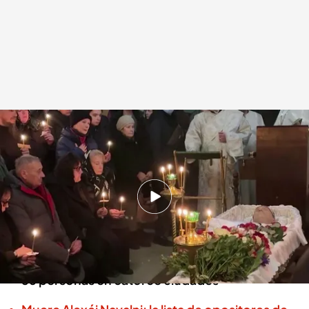
Decenas de miles de rusos acuden al entierro de Alexéi Navalni
Redacción digital Noticias Cuatro
01 MAR 2024 - 20:54h.
Miles de rusos acuden al entierro de Alexéi
Navalni y se unen en gritos contra Putin
Las autoridades rusas han detenido al menos a
56 personas en catorce ciudades