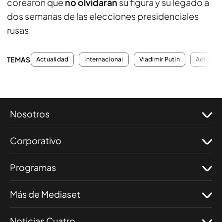
corearon que
no olvidarán
su figura y su legado a
dos semanas de las elecciones presidenciales
rusas.
TEMAS
Actualidad
Internacional
Vladimir Putin
Actualid
Nosotros
Corporativo
Programas
Más de Mediaset
Noticias Cuatro