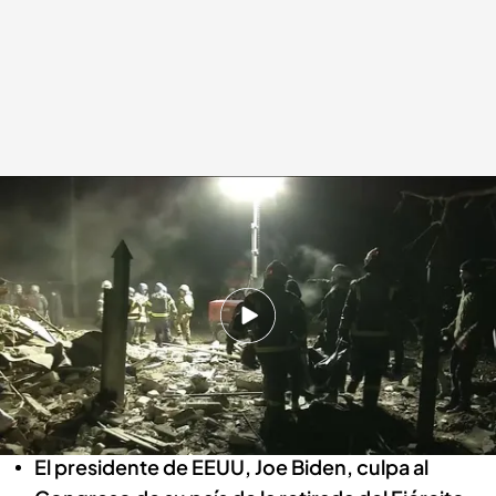
Los servicios de emergencia recuperan los cadáveres entre los escombros
del edificio
Redacción digital Noticias Cuatro
18 FEB 2024 - 15:10h.
Los últimos ataques rusos dejan tres fallecidos
en Kramatorsk; dos de las víctimas mortales
son madre e hijo
El presidente de EEUU, Joe Biden, culpa al