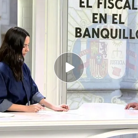
el día que declare el Fiscal General del Estado,
último.
os llaman la pistola humeante, la prueba
ni Montero.
o, Álvaro García Ortiz,
ha asegurado este lunes
or responsable del delito de revelación de
e y que habría afectado a
Alberto González
denta madrileña, Isabel Díaz Ayuso.