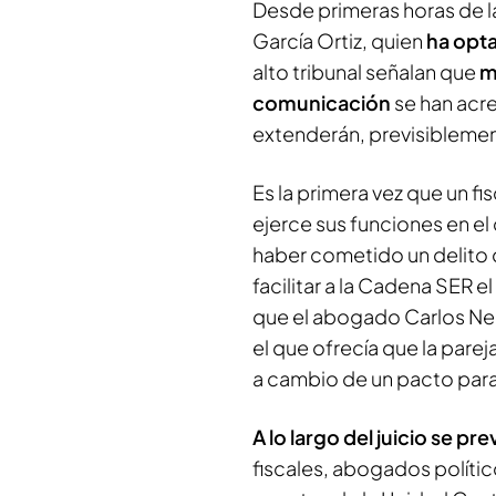
Desde primeras horas de l
García Ortiz, quien
ha opt
alto tribunal señalan que
m
comunicación
se han acr
extenderán, previsiblemen
Es la primera vez que un f
ejerce sus funciones en el 
haber cometido un delito 
facilitar a la Cadena SER 
que el abogado Carlos Neir
el que ofrecía que la pare
a cambio de un pacto para 
A lo largo del juicio se p
fiscales, abogados políti