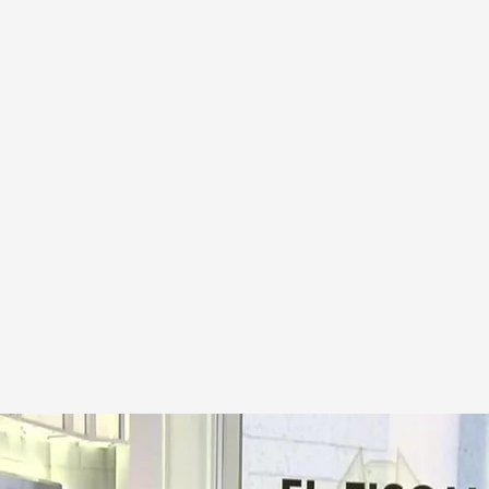
l fiscal general del Estado, Álvaro García Ortiz
.
Cuatro