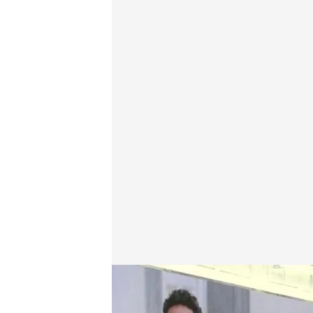
Dani Montero analiza el primer día de juicio contra e
Daniel Montero