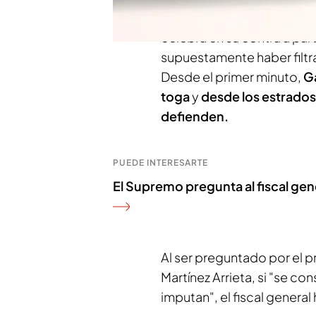
Así se ha pronunciado el je
celebra en su contra a parti
supuestamente haber filtr
Desde el primer minuto,
Ga
toga
y
desde los estrados,
defienden.
PUEDE INTERESARTE
El Supremo pregunta al fiscal gener
Al ser preguntado por el p
Martínez Arrieta, si "se co
imputan", el fiscal genera