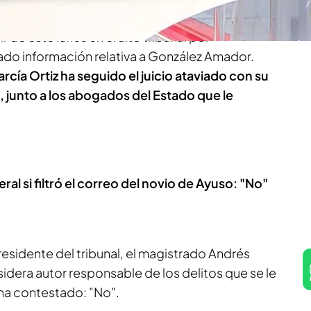
fe del Ministerio Público en el juicio que se
r de este lunes en el alto tribunal por
ado información relativa a González Amador.
rcía Ortiz ha seguido el juicio ataviado con su
 junto a los abogados del Estado que le
al si filtró el correo del novio de Ayuso: "No"
residente del tribunal, el magistrado Andrés
nsidera autor responsable de los delitos que se le
l ha contestado: "No".