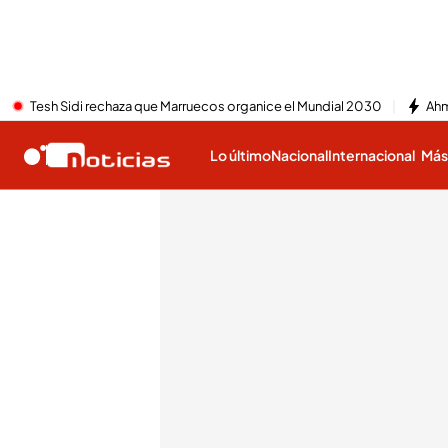
Tesh Sidi rechaza que Marruecos organice el Mundial 2030
Ahm
Lo último
Nacional
Internacional
Má