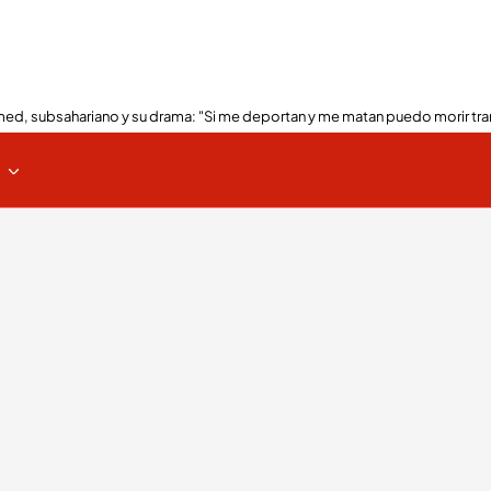
ed, subsahariano y su drama: "Si me deportan y me matan puedo morir tra
s