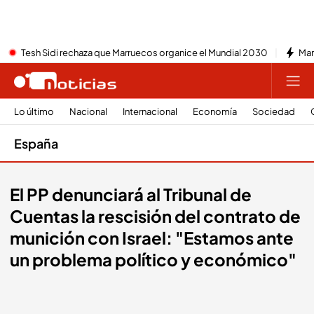
Tesh Sidi rechaza que Marruecos organice el Mundial 2030
Mar
Lo último
Nacional
Internacional
Economía
Sociedad
España
El PP denunciará al Tribunal de
Cuentas la rescisión del contrato de
munición con Israel: "Estamos ante
un problema político y económico"