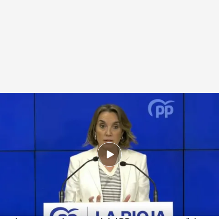
Cuca Gamarra anuncia que el PP denunciará al Tribunal de Cuentas la
rescisión del contrato de munición con Israel
.
NOTICIAS CUATRO
Redacción digital Noticias Cuatro
27 ABR 2025 - 15:48h.
Cuca Gamarra ha anunciado que el PP
denunciará al Tribunal de Cuentas la rescisión
del contrato de munición con Israel