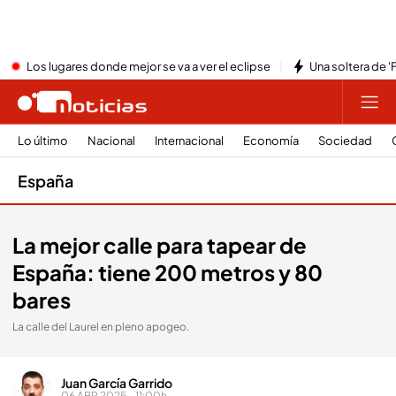
Los lugares donde mejor se va a ver el eclipse
Una soltera de '
Lo último
Nacional
Internacional
Economía
Sociedad
España
La mejor calle para tapear de
España: tiene 200 metros y 80
bares
La calle del Laurel en pleno apogeo.
Juan García Garrido
06 ABR 2025 - 11:00h.