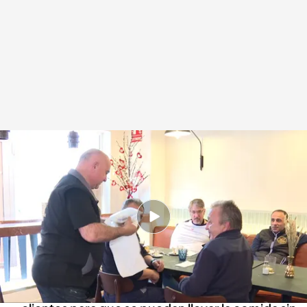
Los bares y restaurantes, obligados a dar un envase para las sobras
Redacción digital Noticias Cuatro
Europa Press
20 MAR 2025 - 21:33h.
Los supermercados deberán de donar sus
excedentes con la Ley de Desperdicio
Alimentario
Los locales están obligados a dar envases a los