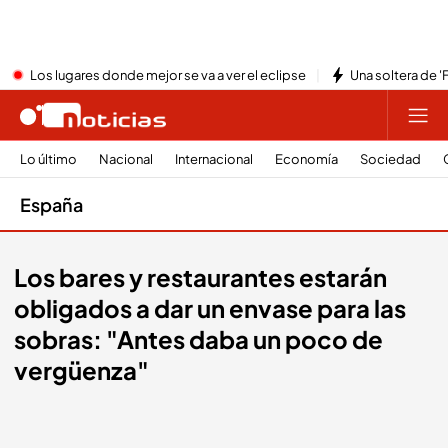
Los lugares donde mejor se va a ver el eclipse
Una soltera de '
Lo último
Nacional
Internacional
Economía
Sociedad
España
Los bares y restaurantes estarán
obligados a dar un envase para las
sobras: "Antes daba un poco de
vergüenza"