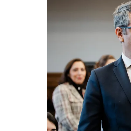
15 ENE 2025 - 14:55h.
Félix Bolaños cuestiona
“En qué se fundamenta, 
afirmaciones”
Isabel Díaz Ayuso alerta
recurrir" y critica que 
Miguel Ángel Rodríguez 
Ayuso: "El fiscal va a ir 
Compartir
El
Gobierno
vuelve a
resp
su imputación
por, supue