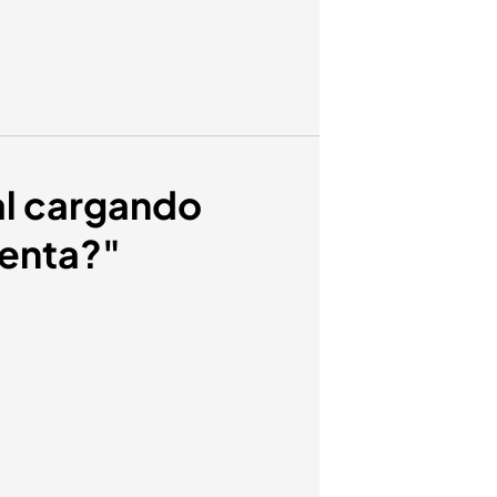
al cargando
tenta?"