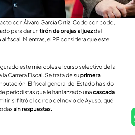
. Según
informa Diego Arce y Susana
 Justicia ha sido el encargado de escenificar este
acto con Álvaro García Ortiz. Codo con codo,
ado para dar un
tirón de orejas al juez
del
 fiscal. Mientras, el PP considera que este
gurado este miércoles el curso selectivo de la
a Carrera Fiscal. Se trata de su
primera
imputación. El fiscal general del Estado ha sido
de periodistas que le han lanzado una
cascada
imitir, si filtró el correo del novio de Ayuso, qué
Todas
sin respuestas.