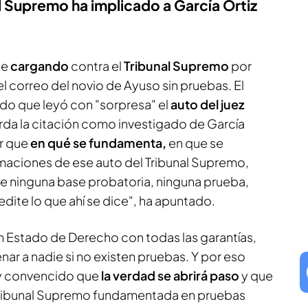
l Supremo ha implicado a García Ortiz
ue
cargando
contra el
Tribunal Supremo
por
 del correo del novio de Ayuso sin pruebas. El
lado que leyó con "sorpresa" el
auto del juez
rda la citación como investigado de García
ar que
en qué se fundamenta,
en que se
rmaciones de ese auto del Tribunal Supremo,
e ninguna base probatoria, ninguna prueba,
dite lo que ahí se dice", ha apuntado.
 Estado de Derecho con todas las garantías,
r a nadie si no existen pruebas. Y por eso
oy convencido que
la verdad se abrirá paso
y que
 Tribunal Supremo fundamentada en pruebas