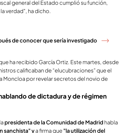
iscal general del Estado cumplió su función,
 la verdad", ha dicho.
pués de conocer que sería investigado
que ha recibido García Ortiz. Este martes, desde
istros calificaban de “elucubraciones” que el
a Moncloa por revelar secretos del novio de
hablando de dictadura y de régimen
la
presidenta de la Comunidad de Madrid
habla
n sanchista" y
a firma que
"la utilización del