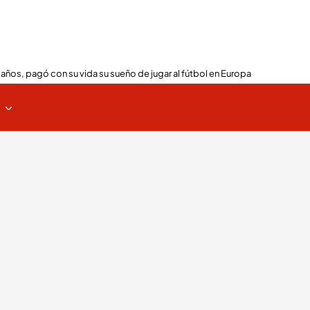
 años, pagó con su vida su sueño de jugar al fútbol en Europa
s