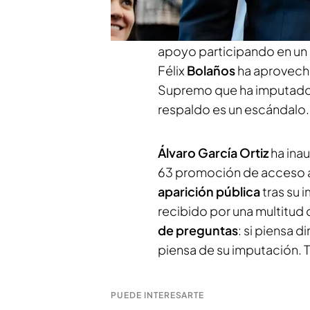
novio de Isabel Díaz
Ayuso
Camacho
, el ministro de
apoyo participando en un 
Félix
Bolaños
ha aprovech
Supremo que ha imputado al
respaldo es un escándalo.
Álvaro García Ortiz
ha inau
63 promoción de acceso a l
aparición pública
tras su 
recibido por una multitud 
de preguntas
: si piensa d
piensa de su imputación. 
PUEDE INTERESARTE