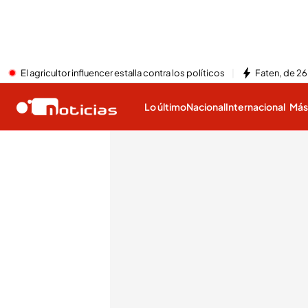
El agricultor influencer estalla contra los políticos
Faten, de 26
Lo último
Nacional
Internacional
Má