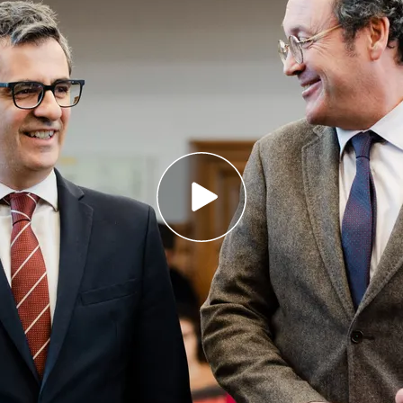
 el auto de imputación de Álvaro García Ortiz:
en qué se sustenta alguna de las
 de que un día "no habrá institución a la que
Bolaños vaya "contra los jueces"
admite que filtró un correo del novio de
pa'lante"
aldar
sin fisuras al
fiscal general del Estado
, tras
stamente,
filtrar un correo del abogado del