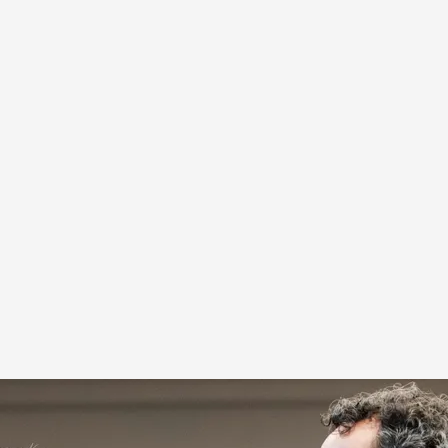
l del Estado en un acto
 Press