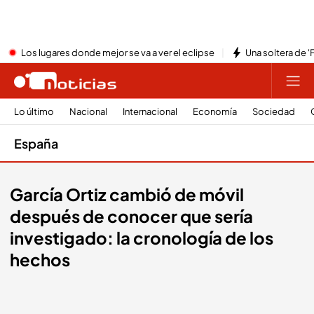
Los lugares donde mejor se va a ver el eclipse
Una soltera de '
Lo último
Nacional
Internacional
Economía
Sociedad
España
García Ortiz cambió de móvil
después de conocer que sería
investigado: la cronología de los
hechos