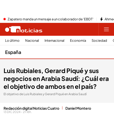
Zapatero manda un mensaje a un colaborador de 'EBDT'
Ahmed
Lo último
Nacional
Internacional
Economía
Sociedad
España
Luis Rubiales, Gerard Piqué y sus
negocios en Arabia Saudí: ¿Cuál era
el objetivo de ambos en el país?
El objetivo de Luis Rubiales y Gerard Piqué en Arabia Saudí
Redacción digital Noticias Cuatro
Daniel Montero
13 DIC 2024 - 21:16h.