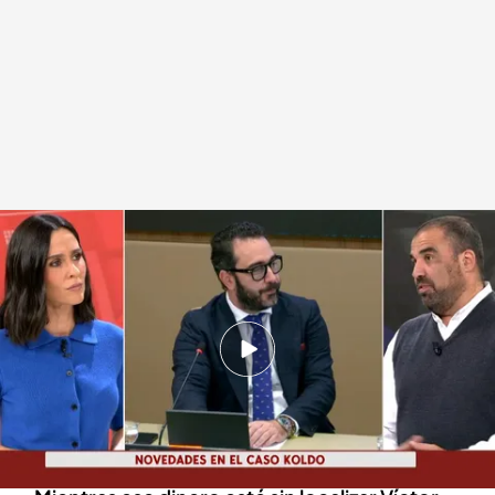
La relación del dinero con el caso Koldo
Daniel Montero
Redacción digital Noticias Cuatro
22 OCT 2024 - 17:40h.
La Audiencia Nacional está intentando localizar
73 millones de euros que Víctor Aldama y sus
socios tendrían presuntamente en el
extranjero